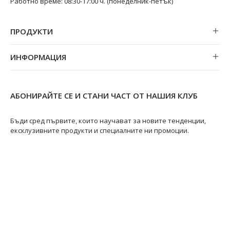
Работно време: 08:30-17:00 ч. (понеделник-петък)
ПРОДУКТИ
Обеци
ИНФОРМАЦИЯ
Колиета
За нас
Огърлици
Магазини
Гривни
АБОНИРАЙТЕ СЕ И СТАНИ ЧАСТ ОТ НАШИЯ КЛУБ
Замяна и връщане
Пръстени
Ремонт на бижута
Бъди сред първите, които научават за новите тенденции,
ексклузивните продукти и специалните ни промоции.
Видове перли
Качество на перлите
Размери пръстени
Информация за перлите
Перли Акоя
@swanpearls
@swanpearls.com_
Перли Таити
Южноморски перли