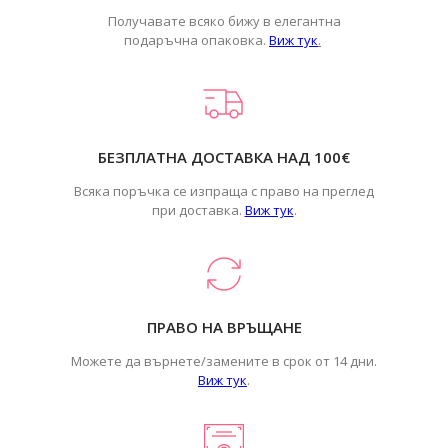
Получавате всяко бижу в елегантна
подаръчна опаковка.
Виж тук
.
БЕЗПЛАТНА ДОСТАВКА НАД 100€
Всяка поръчка се изпраща с право на преглед
при доставка.
Виж тук
.
ПРАВО НА ВРЪЩАНЕ
Можете да върнете/замените в срок от 14 дни.
Виж тук
.