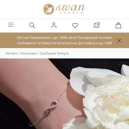
Летни Намаления с до -30% сега! Пазарувай онлайн
любимите си бижута! Безплатна Доставка над 100€
Начало
Колекции
Сребърни бижута