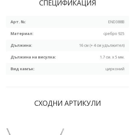
СПЕЦИФИКАЦИЯ
Арт. №:
END388B
Материал:
сребро 925
Дължина:
16 см (+ 4 см удължител)
Дължина на висулка:
1.7 см. х 5 мм.
Вид камък:
цирконий
СХОДНИ АРТИКУЛИ