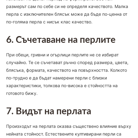
размерът сам по себе си не определя качеството. Малка
перла с изключителен блясък може да бъде по-ценна от
по-голяма перла с нисък клас качество.
6. Съчетаване на перлите
При обеци, гривни и огърлици перлите не се избират
случайно. Те се съчетават ръчно според размера, цвета,
блясъка, формата, качеството на повърхността. Колкото
по-трудно е да бъдат намерени перли с близки
характеристики, толкова по-висока е стойността на
готовото бижу.
7. Видът на перлата
Произходът на перлата оказва съществено влияние върху
нейната стойност. Естествените култивирани перли са