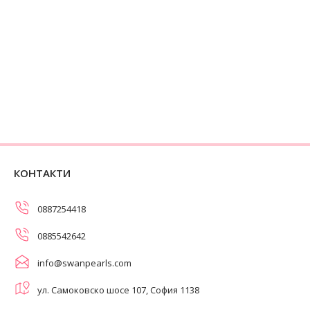
КОНТАКТИ
0887254418
0885542642
info@swanpearls.com
ул. Самоковско шосе 107, София 1138