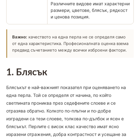
Различните видове имат характерни
размери, цветове, блясък, рядкост
и ценова позиция.
Важно:
качеството на една перла не се определя само
от една характеристика. Професионалната оценка взема
предвид съчетанието между всички изброени фактори.
1. Блясък
Блясъкът е най-важният показател при оценяването на
една перла. Той се определя от начина, по който
светлината прониква през седефените слоеве и се
отразява обратно. Колкото по-плътни и по-добре
изградени са тези слоеве, толкова по-дълбок и ясен е
блясъкът. Перлите с висок клас качество имат ясно
изразени отражения, добра контрастност и усещане за