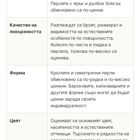
Перлите с ярък и дълбок блясък
обикновено са по-ценни.
Качество на
Разглеждат се броят, размерът и
повърхността
видимостта на естествените
особености по повърхността.
Колкото по-чиста и гладка е
перлата, толкова по-високо се
оценява.
Форма
Кръглите и симетрични перли
обикновено са по-редки и по-високо
ценени. Бароковите, капковидните и
другите форми също могат да бъдат
ценни заради своята
индивидуалност.
Цвят
Оценяват се основният цвят,
наситеността и естествените
оттенъци. Търсенето и рядкостта на