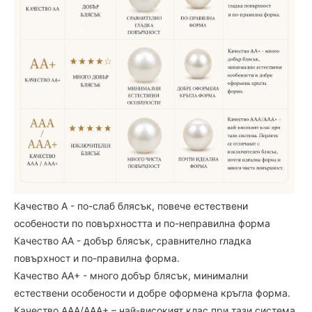
Качество А - по-слаб блясък, повече естествени
особености по повърхността и по-неправилна форма
Качество АА - добър блясък, сравнително гладка
повърхност и по-правилна форма.
Качество АА+ - много добър блясък, минимални
естествени особености и добре оформена кръгла форма.
Качество ААА/ААА+ – най-високият клас при тази система.