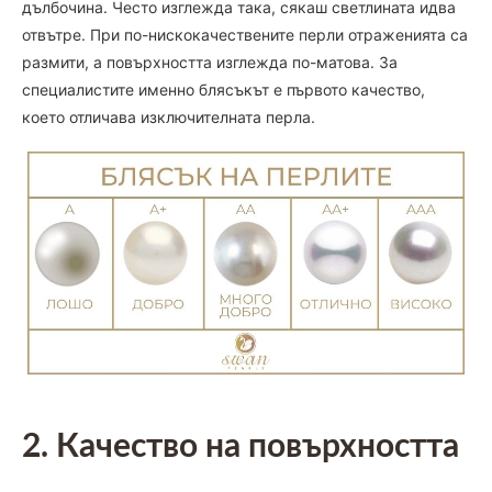
дълбочина. Често изглежда така, сякаш светлината идва
отвътре. При по-нискокачествените перли отраженията са
размити, а повърхността изглежда по-матова. За
специалистите именно блясъкът е първото качество,
което отличава изключителната перла.
2. Качество на повърхността