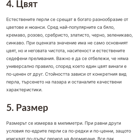
4. Цвят
Естествените перли се срещат в богато разнообразие от
цветове и нюанси. Сред най-популярните са бяло,
кремаво, розово, сребристо, златисто, черно, зеленикаво,
синкаво. При оценката значение има не само основният
цвят, но и неговата чистота, наситеност и естествените
седефени преливания. Важно е да се отбележи, че няма
универсално правило, според което един цвят винаги е
по-ценен от друг. Стойността зависи от конкретния вид
перла, търсенето на пазара и останалите качествени
характеристики.
5. Размер
Размерът се измерва в милиметри. При равни други
условия по-едрите перли са по-редки и по-ценни, защото
изискват по-дълъг период на формиране. Все пак