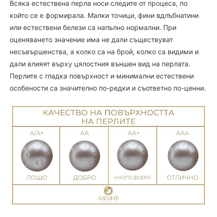
Всяка естествена перла носи следите от процеса, по
който се е формирала. Малки точици, фини вдлъбнатини
или естествени белези са напълно нормални. При
оценяването значение има не дали съществуват
несъвършенства, а колко са на брой, колко са видими и
дали влияят върху цялостния външен вид на перлата.
Перлите с гладка повърхност и минимални естествени
особености са значително по-редки и съответно по-ценни.