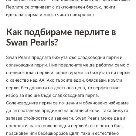
Перлите се отличават с изключителен блясък, почти
идеална форма и много чиста повърхност.
Как подбираме перлите в
Swan Pearls?
Swan Pearls предлага бижута със сладководни перли и
соленоводни перли. Ние предпочитаме да работим само с
по-висок клас перли и селектираме за бижутата ни перли
с качество над АА. Ако търсите едри, бляскави, кръгли
перли, без дупчици на достъпна цена, то перфектният
избор за вас ще бъде сладководната перла.
Соленоводните перли са по-ценни и обикновено избираме
да ги поставяме предимно на златни обкови. Така бижуто
запазва стойността си завинаги. Swan Pearls може да ви
предложи, както соленоводни перли Акоя с нежен бял,
прасковен или бебешкорозов цвят, така и естествено