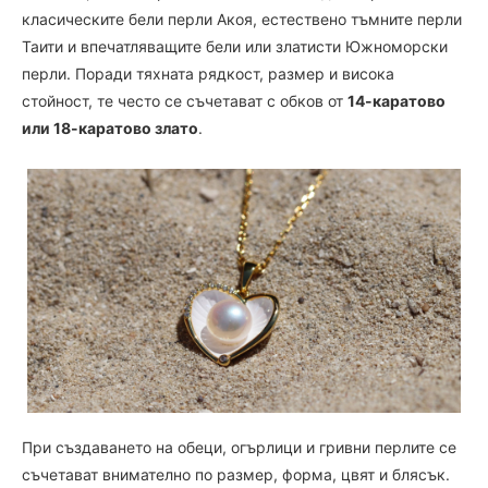
класическите бели перли Акоя, естествено тъмните перли
Таити и впечатляващите бели или златисти Южноморски
перли. Поради тяхната рядкост, размер и висока
стойност, те често се съчетават с обков от
14-каратово
или 18-каратово злато
.
При създаването на обеци, огърлици и гривни перлите се
съчетават внимателно по размер, форма, цвят и блясък.