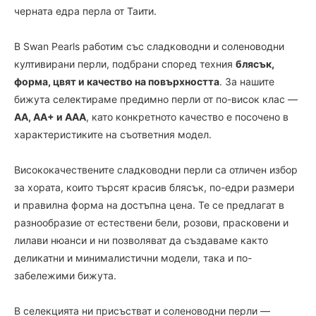
черната едра перла от Таити.
В Swan Pearls работим със сладководни и соленоводни
култивирани перли, подбрани според техния
блясък,
форма, цвят и качество на повърхността
. За нашите
бижута селектираме предимно перли от по-висок клас —
AA, AA+ и AAA
, като конкретното качество е посочено в
характеристиките на съответния модел.
Висококачествените сладководни перли са отличен избор
за хората, които търсят красив блясък, по-едри размери
и правилна форма на достъпна цена. Те се предлагат в
разнообразие от естествени бели, розови, прасковени и
лилави нюанси и ни позволяват да създаваме както
деликатни и минималистични модели, така и по-
забележими бижута.
В селекцията ни присъстват и соленоводни перли —