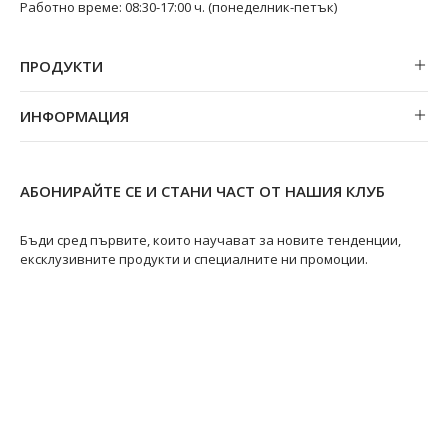
Работно време: 08:30-17:00 ч. (понеделник-петък)
ПРОДУКТИ
Обеци
ИНФОРМАЦИЯ
Колиета
За нас
Огърлици
Магазини
Гривни
АБОНИРАЙТЕ СЕ И СТАНИ ЧАСТ ОТ НАШИЯ КЛУБ
Замяна и връщане
Пръстени
Ремонт на бижута
Бъди сред първите, които научават за новите тенденции,
ексклузивните продукти и специалните ни промоции.
Видове перли
Качество на перлите
Размери пръстени
Информация за перлите
Перли Акоя
@swanpearls
@swanpearls.com_
Перли Таити
Южноморски перли