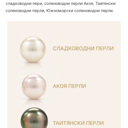
сладководни пери, соленоводни перли Акоя, Таитянски
соленоводни перли, Южноморски соленоводни перли.