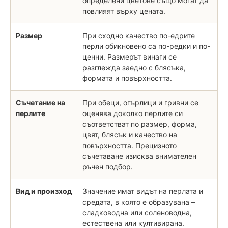
определени цветове също могат да
повлияят върху цената.
Размер
При сходно качество по-едрите
перли обикновено са по-редки и по-
ценни. Размерът винаги се
разглежда заедно с блясъка,
формата и повърхността.
Съчетание на
При обеци, огърлици и гривни се
перлите
оценява доколко перлите си
съответстват по размер, форма,
цвят, блясък и качество на
повърхността. Прецизното
съчетаване изисква внимателен
ръчен подбор.
Вид и произход
Значение имат видът на перлата и
средата, в която е образувана –
сладководна или соленоводна,
естествена или култивирана.