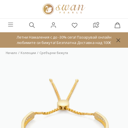
Летни Намаления с до -30% сега! Пазарувай онлайн
любимите си бижута! Безплатна Доставка над 100€
Начало
Колекции
Сребърни бижута