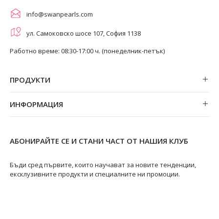
info@swanpearls.com
ул. Самоковско шосе 107, София 1138
Работно време: 08:30-17:00 ч. (понеделник-петък)
ПРОДУКТИ
Обеци
ИНФОРМАЦИЯ
Колиета
За нас
Огърлици
Магазини
Гривни
АБОНИРАЙТЕ СЕ И СТАНИ ЧАСТ ОТ НАШИЯ КЛУБ
Замяна и връщане
Пръстени
Ремонт на бижута
Бъди сред първите, които научават за новите тенденции,
ексклузивните продукти и специалните ни промоции.
Видове перли
Качество на перлите
Размери пръстени
Информация за перлите