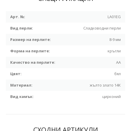
Арт. №:
LA01EG
Вид перли:
Сладководни перли
Размер на перлите:
8-9 мм
Форма на перлите:
кръгли
Качество на перлите:
АА
Цвят:
бял
Материал:
жълто злато 14К
Вид камък:
цирконий
СХОДНИ АРТИКУЛИ