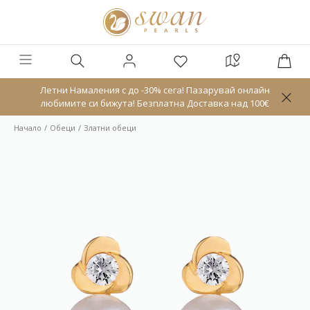
Летни Намаления с до -30% сега! Пазарувай онлайн
любимите си бижута! Безплатна Доставка над 100€
Начало
Обeци
Златни обеци