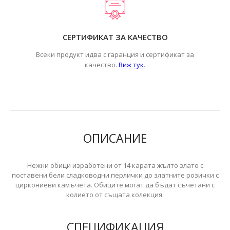
СЕРТИФИКАТ ЗА КАЧЕСТВО
Всеки продукт идва с гаранция и сертификат за
.
качество.
Виж тук
ОПИСАНИЕ
Нежни обици изработени от 14 карата жълто злато с
поставени бели сладководни перлички до златните розички с
циркониеви камъчета. Обиците могат да бъдат съчетани с
колието от същата колекция.
СПЕЦИФИКАЦИЯ