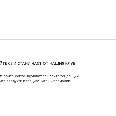
ТЕ СЕ И СТАНИ ЧАСТ ОТ НАШИЯ КЛУБ
първите, които научават за новите тенденции,
ите продукти и специалните ни промоции.
pearls
@swanpearls.com_