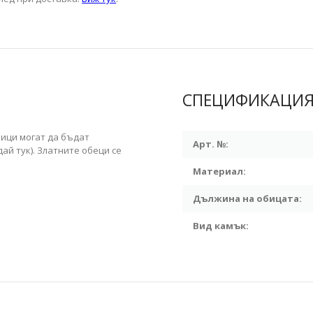
СПЕЦИФИКАЦИ
бици могат да бъдат
Арт. №:
дай тук)
. Златните обеци се
Материал:
Дължина на обицата:
Вид камък: