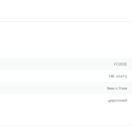
Я
FC003E
14K злато
9мм х 9 мм
цирконий