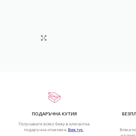
ПОДАРЪЧНА КУТИЯ
БЕЗП
Получавате всяко бижу в елегантна
подаръчна опаковка.
Виж тук
.
Всяка п
на прег