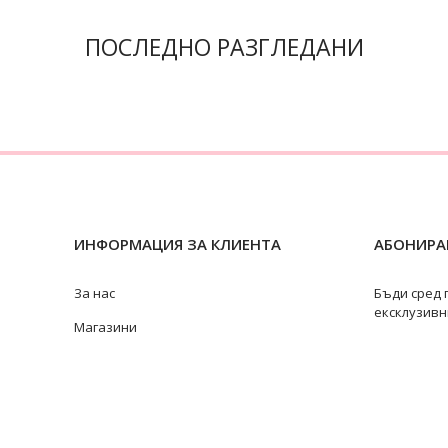
ПОСЛЕДНО РАЗГЛЕДАНИ
ИНФОРМАЦИЯ ЗА КЛИЕНТА
АБОНИРАЙ
За нас
Бъди сред 
ексклузивн
Магазини
Замяна и връщане
Ремонт на бижута
Видове перли
@swan