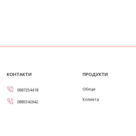
КОНТАКТИ
ПРОДУКТИ
Обеци
0887254418
Колиета
0885542642
Огърлици
info@swanpearls.com
Гривни
ул. Самоковско шосе 107,
София 1138
Пръстени