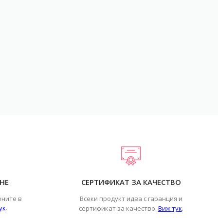
НЕ
СЕРТИФИКАТ ЗА КАЧЕСТВО
ените в
Всеки продукт идва с гаранция и
ук
.
.
сертификат за качество.
Виж тук