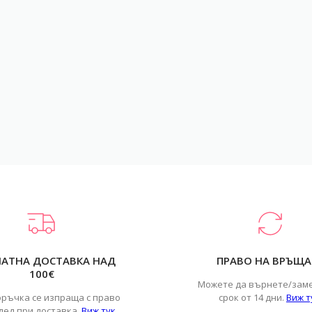
ЛАТНА ДОСТАВКА НАД
ПРАВО НА ВРЪЩА
100€
Можете да върнете/зам
оръчка се изпраща с право
срок от 14 дни.
Виж т
лед при доставка.
Виж тук
.