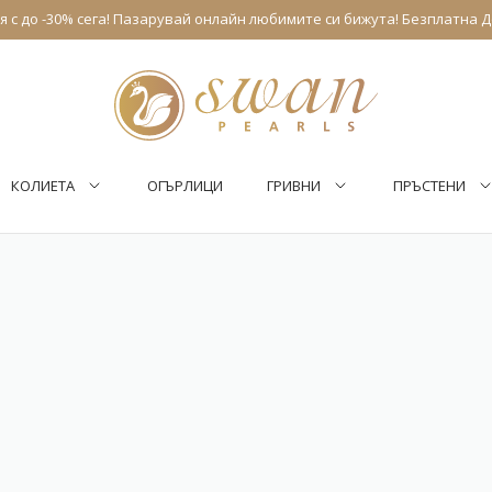
 с до -30% сега! Пазарувай онлайн любимите си бижута! Безплатна Д
КОЛИЕТА
ОГЪРЛИЦИ
ГРИВНИ
ПРЪСТЕНИ