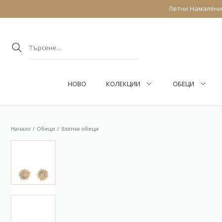
Летни Намаления
НОВО
КОЛЕКЦИИ
ОБEЦИ
Начало
Обeци
Златни обеци