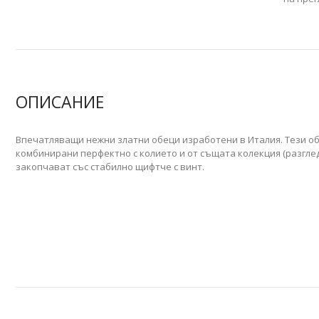
ОПИСАНИЕ
Впечатляващи нежни златни обеци изработени в Италия. Тези о
комбинирани перфектно с колието и от същата колекция
(разгле
закопчават със стабилно щифтче с винт.