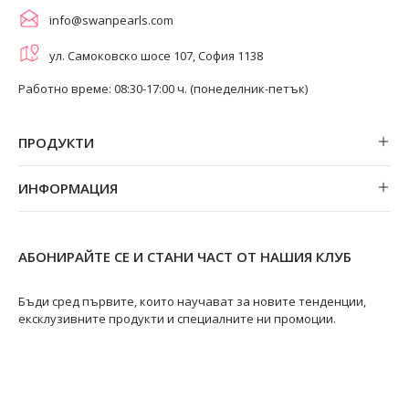
info@swanpearls.com
ул. Самоковско шосе 107, София 1138
Работно време: 08:30-17:00 ч. (понеделник-петък)
ПРОДУКТИ
Обеци
ИНФОРМАЦИЯ
Колиета
За нас
Огърлици
Магазини
Гривни
АБОНИРАЙТЕ СЕ И СТАНИ ЧАСТ ОТ НАШИЯ КЛУБ
Замяна и връщане
Пръстени
Ремонт на бижута
Бъди сред първите, които научават за новите тенденции,
ексклузивните продукти и специалните ни промоции.
Видове перли
Качество на перлите
Размери пръстени
Информация за перлите