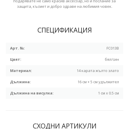
подарявате не само красив аксесоар, но и послание за
защита, късмет и добро здраве на любимия човек.
СПЕЦИФИКАЦИЯ
Арт. №:
FC013B
Цвят:
бял/син
Материал:
14 карата жълто злато
Дължина:
16 см + 5 см удължител
Дължина на висулка:
1 см х 0.5 см
СХОДНИ АРТИКУЛИ