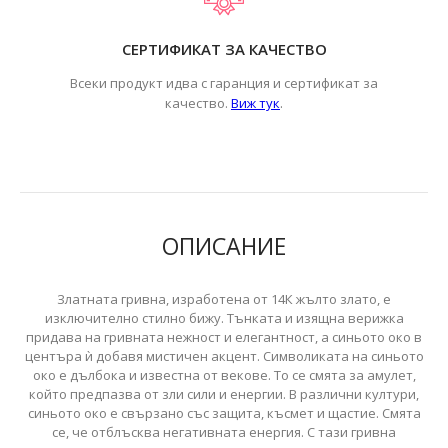
СЕРТИФИКАТ ЗА КАЧЕСТВО
Всеки продукт идва с гаранция и сертификат за
.
качество.
Виж тук
ОПИСАНИЕ
Златната гривна, изработена от 14К жълто злато, е
изключително стилно бижу. Тънката и изящна верижка
придава на гривната нежност и елегантност, а синьото око в
центъра ѝ добавя мистичен акцент. Символиката на синьото
око е дълбока и известна от векове. То се смята за амулет,
който предпазва от зли сили и енергии. В различни култури,
синьото око е свързано със защита, късмет и щастие. Смята
се, че отблъсква негативната енергия. С тази гривна