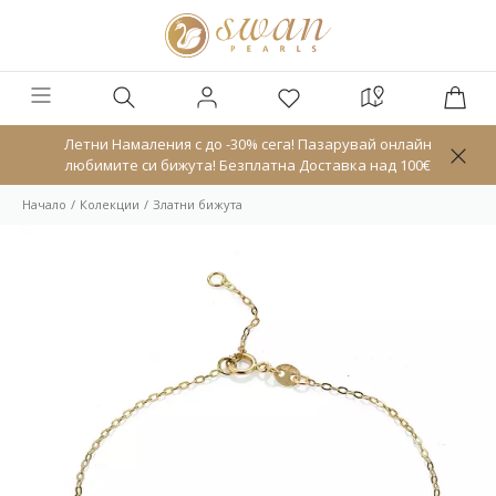
Летни Намаления с до -30% сега! Пазарувай онлайн
любимите си бижута! Безплатна Доставка над 100€
Начало
Колекции
Златни бижута