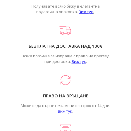
Получавате всяко бижу в елегантна
подаръчна опаковка.
Виж тук
.
БЕЗПЛАТНА ДОСТАВКА НАД 100€
Всяка поръчка се изпраща с право на преглед
при доставка.
Виж тук
.
ПРАВО НА ВРЪЩАНЕ
Можете да върнете/замените в срок от 14 дни.
Виж тук
.