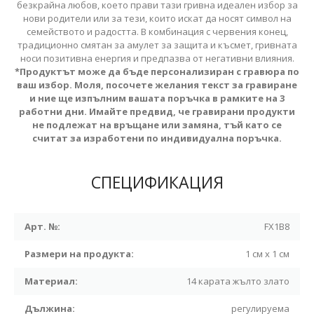
безкрайна любов, което прави тази гривна идеален избор за
нови родители или за тези, които искат да носят символ на
семейството и радостта. В комбинация с червения конец,
традиционно смятан за амулет за защита и късмет, гривната
носи позитивна енергия и предпазва от негативни влияния.
*Продуктът може да бъде персонализиран с гравюра по
ваш избор. Моля, посочете желания текст за гравиране
и ние ще изпълним вашата поръчка в рамките на 3
работни дни. Имайте предвид, че гравирани продукти
не подлежат на връщане или замяна, тъй като се
считат за изработени по индивидуална поръчка.
СПЕЦИФИКАЦИЯ
Арт. №:
FX1B8
Размери на продукта:
1 см x 1 см
Материал:
14 карата жълто злато
Дължина:
регулируема