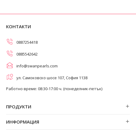
КОНТАКТИ
0887254418
0885542642
info@swanpearls.com
ул. Самоковско шосе 107, София 1138
Работно време: 08:30-17:00 ч. (понеделник-петък)
ПРОДУКТИ
Обеци
ИНФОРМАЦИЯ
Колиета
За нас
Огърлици