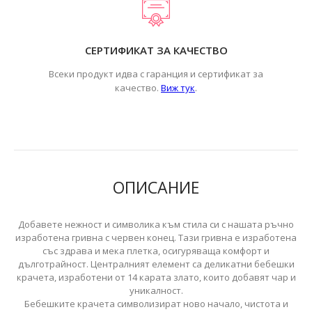
СЕРТИФИКАТ ЗА КАЧЕСТВО
Всеки продукт идва с гаранция и сертификат за
.
качество.
Виж тук
ОПИСАНИЕ
Добавете нежност и символика към стила си с нашата ръчно
изработена гривна с червен конец. Тази гривна е изработена
със здрава и мека плетка, осигуряваща комфорт и
дълготрайност. Централният елемент са деликатни бебешки
крачета, изработени от 14 карата злато, които добавят чар и
уникалност.
Бебешките крачета символизират ново начало, чистота и