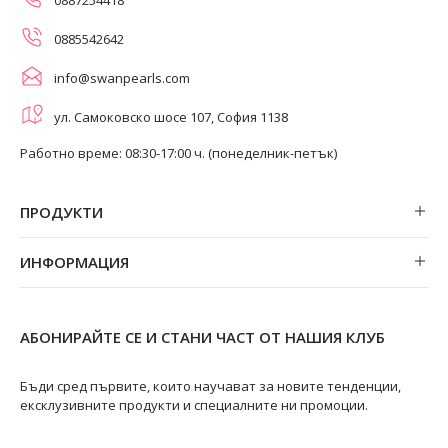
0885542642
info@swanpearls.com
ул. Самоковско шосе 107, София 1138
Работно време: 08:30-17:00 ч. (понеделник-петък)
ПРОДУКТИ
Обеци
ИНФОРМАЦИЯ
Колиета
За нас
Огърлици
Магазини
Гривни
АБОНИРАЙТЕ СЕ И СТАНИ ЧАСТ ОТ НАШИЯ КЛУБ
Замяна и връщане
Пръстени
Ремонт на бижута
Бъди сред първите, които научават за новите тенденции,
ексклузивните продукти и специалните ни промоции.
Видове перли
Качество на перлите