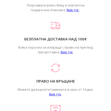
Получавате всяко бижу в елегантна
подаръчна опаковка.
Виж тук
.
БЕЗПЛАТНА ДОСТАВКА НАД 100€
Всяка поръчка се изпраща с право на преглед
при доставка.
Виж тук
.
ПРАВО НА ВРЪЩАНЕ
Можете да върнете/замените в срок от 14 дни.
Виж тук
.