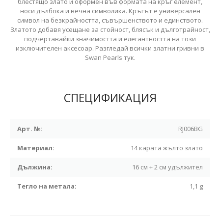
блестящо злато и оформен във формата на кръг елемент,
носи дълбока и вечна символика. Кръгът е универсален
символ на безкрайността, съвършенството и единството.
Златото добавя усещане за стойност, блясък и дълготрайност,
подчертавайки значимостта и елегантността на този
изключителен аксесоар. Разгледай всички
златни гривни
в
Swan Pearls тук.
СПЕЦИФИКАЦИЯ
Арт. №:
RJ006BG
Материал:
14 карата жълто злато
Дължина:
16 см + 2 см удължител
Тегло на метала:
1,1 g