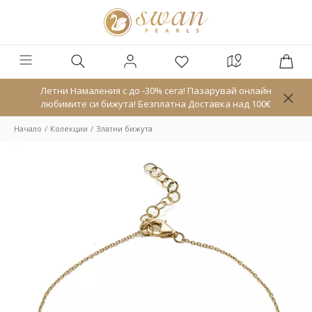
Летни Намаления с до -30% сега! Пазарувай онлайн
любимите си бижута! Безплатна Доставка над 100€
Начало
Колекции
Златни бижута