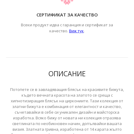
СЕРТИФИКАТ ЗА КАЧЕСТВО
Всеки продукт идва с гаранция и сертификат за
.
качество.
Виж тук
ОПИСАНИЕ
Потопете се в завладяващия блясък на красивите бижута,
където вечната красота на златото се среща с
хипнотизиращия блясък на циркониите. Тази колекция от
златни бижута е комбинация от елегантност и качество,
съчетавайки в себе си уникален дизайн и майсторска
изработка. Всяко бижу от новата ни колекция отразява
светлината по необикновен начин, допълвайки вашата
визия. Златната гривна, изработена от 14 карата жълто