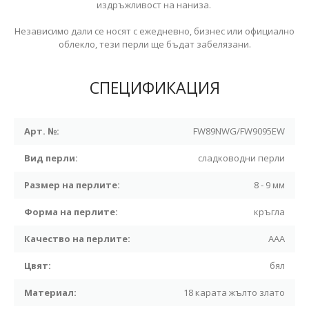
издръжливост на наниза.
Независимо дали се носят с ежедневно, бизнес или официално
облекло, тези перли ще бъдат забелязани.
СПЕЦИФИКАЦИЯ
Арт. №:
FW89NWG/FW9095EW
Вид перли:
сладководни перли
Размер на перлите:
8 - 9 мм
Форма на перлите:
кръгла
Качество на перлите:
ААА
Цвят:
бял
Материал:
18 карата жълто злато