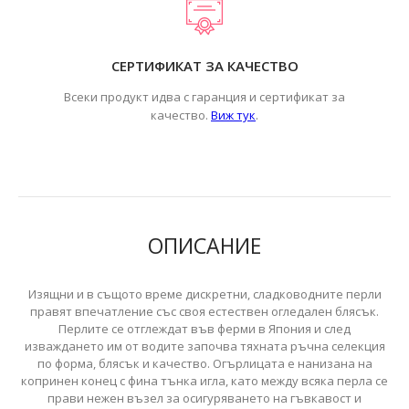
СЕРТИФИКАТ ЗА КАЧЕСТВО
Всеки продукт идва с гаранция и сертификат за
.
качество.
Виж тук
ОПИСАНИЕ
Изящни и в същото време дискретни, сладководните перли
правят впечатление със своя естествен огледален блясък.
Перлите се отглеждат във ферми в Япония и след
изваждането им от водите започва тяхната ръчна селекция
по форма, блясък и качество. Огърлицата е нанизана на
копринен конец с фина тънка игла, като между всяка перла се
прави нежен възел за осигуряването на гъвкавост и