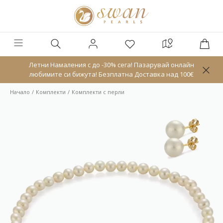
Летни Намаления с до -30% сега! Пазарувай онлайн
любимите си бижута! Безплатна Доставка над 100€
Начало
Комплекти
Комплекти с перли
Ново