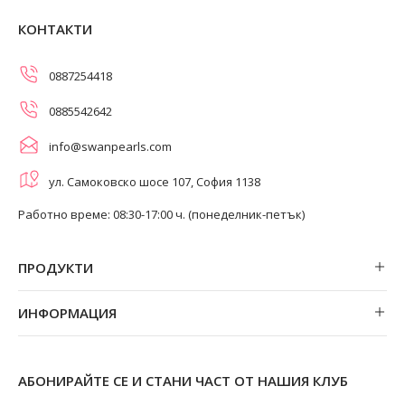
КОНТАКТИ
0887254418
0885542642
info@swanpearls.com
ул. Самоковско шосе 107, София 1138
Работно време: 08:30-17:00 ч. (понеделник-петък)
ПРОДУКТИ
Обеци
ИНФОРМАЦИЯ
Колиета
За нас
Огърлици
Магазини
Гривни
АБОНИРАЙТЕ СЕ И СТАНИ ЧАСТ ОТ НАШИЯ КЛУБ
Замяна и връщане
Пръстени