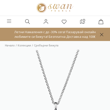
Летни Намаления с до -30% сега! Пазарувай онлайн
любимите си бижута! Безплатна Доставка над 100€
Начало
Колекции
Сребърни бижута