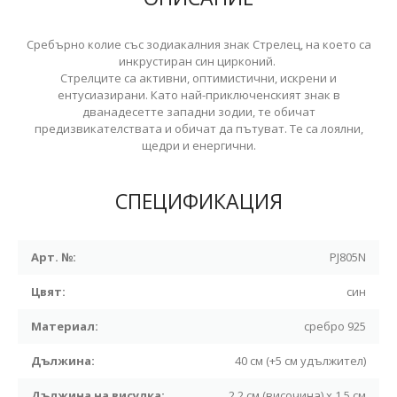
Сребърно колие със зодиакалния знак Стрелец, на което са
инкрустиран син цирконий.
Стрелците са активни, оптимистични, искрени и
ентусиазирани. Като най-приключенският знак в
дванадесетте западни зодии, те обичат
предизвикателствата и обичат да пътуват. Те са лоялни,
щедри и енергични.
СПЕЦИФИКАЦИЯ
Арт. №:
PJ805N
Цвят:
син
Материал:
сребро 925
Дължина:
40 см (+5 см удължител)
Дължина на висулка:
2,2 см (височина) х 1,5 см