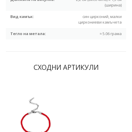
(ширина)
Вид камък:
син цирконий, малки
циркониеви камъчета
Тегло на метала:
≈ 5.06 грама
СХОДНИ АРТИКУЛИ