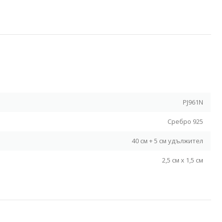
Я
PJ961N
Сребро 925
40 см + 5 см удължител
2,5 см x 1,5 см