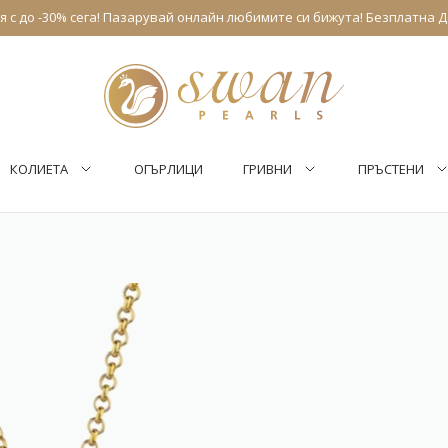
 с до -30% сега! Пазарувай онлайн любимите си бижута! Безплатна Д
КОЛИЕТА
ОГЪРЛИЦИ
ГРИВНИ
ПРЪСТЕНИ