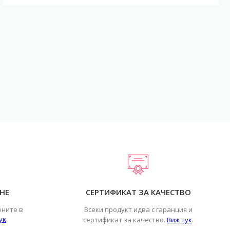
НЕ
СЕРТИФИКАТ ЗА КАЧЕСТВО
ените в
Всеки продукт идва с гаранция и
ук
.
.
сертификат за качество.
Виж тук