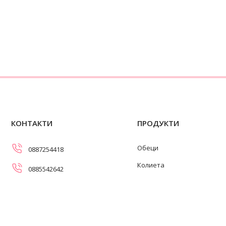
КОНТАКТИ
ПРОДУКТИ
Обеци
0887254418
Колиета
0885542642
Огърлици
info@swanpearls.com
Гривни
ул. Самоковско шосе 107,
София 1138
Пръстени