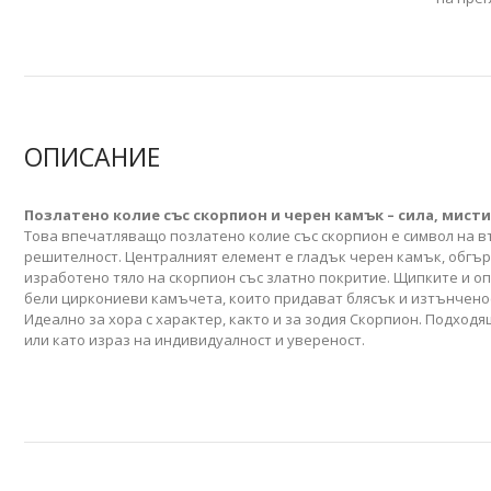
ОПИСАНИЕ
Позлатено
колие със скорпион и черен камък – сила, мисти
Това впечатляващо позлатено колие със скорпион е символ на в
решителност. Централният елемент е гладък черен камък, обгър
изработено тяло на скорпион със златно покритие. Щипките и оп
бели циркониеви камъчета, които придават блясък и изтънченос
Идеално за хора с характер, както и за зодия Скорпион. Подход
или като израз на индивидуалност и увереност.