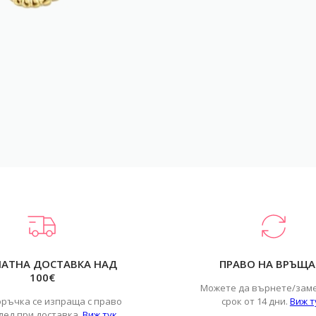
ЛАТНА ДОСТАВКА НАД
ПРАВО НА ВРЪЩА
100€
Можете да върнете/зам
оръчка се изпраща с право
срок от 14 дни.
Виж т
лед при доставка.
Виж тук
.