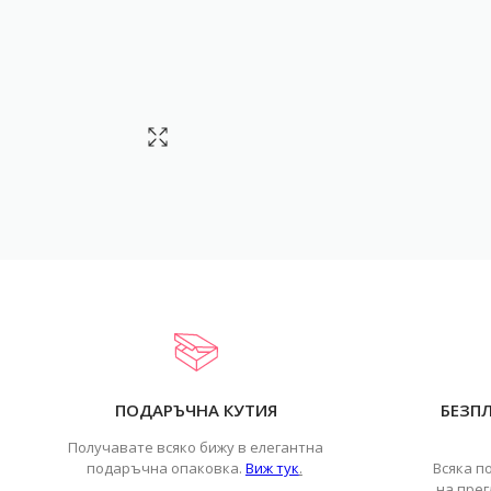
ПОДАРЪЧНА КУТИЯ
БЕЗП
Получавате всяко бижу в елегантна
подаръчна опаковка.
Виж тук
.
Всяка п
на прег