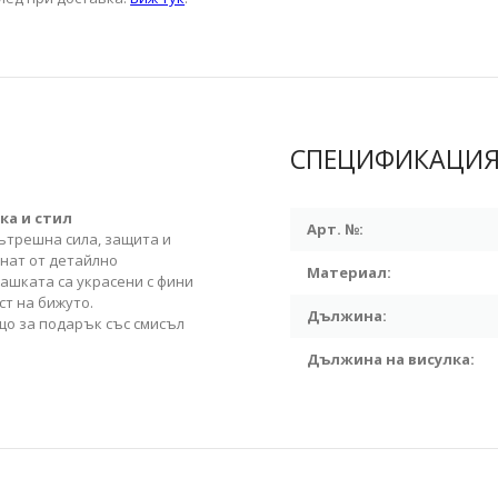
СПЕЦИФИКАЦИ
ка и стил
Арт. №:
ътрешна сила, защита и
нат от детайлно
Материал:
ашката са украсени с фини
т на бижуто.
Дължина:
ящо за подарък със смисъл
Дължина на висулка: