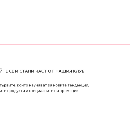
ТЕ СЕ И СТАНИ ЧАСТ ОТ НАШИЯ КЛУБ
първите, които научават за новите тенденции,
ите продукти и специалните ни промоции.
pearls
@swanpearls.com_