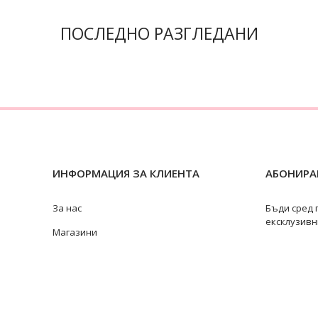
ПОСЛЕДНО РАЗГЛЕДАНИ
ИНФОРМАЦИЯ ЗА КЛИЕНТА
АБОНИРАЙ
За нас
Бъди сред 
ексклузивн
Магазини
Замяна и връщане
Ремонт на бижута
Видове перли
@swan