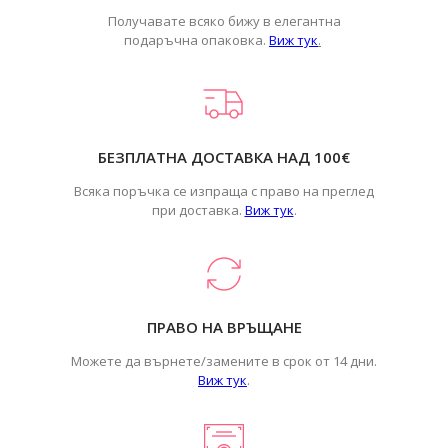
Получавате всяко бижу в елегантна
подаръчна опаковка.
Виж тук
.
БЕЗПЛАТНА ДОСТАВКА НАД 100€
Всяка поръчка се изпраща с право на преглед
при доставка.
Виж тук
.
ПРАВО НА ВРЪЩАНЕ
Можете да върнете/замените в срок от 14 дни.
Виж тук
.