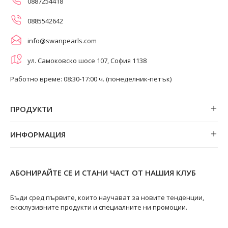
0887254418
0885542642
info@swanpearls.com
ул. Самоковско шосе 107, София 1138
Работно време: 08:30-17:00 ч. (понеделник-петък)
ПРОДУКТИ
Обеци
ИНФОРМАЦИЯ
Колиета
За нас
Огърлици
Магазини
Гривни
АБОНИРАЙТЕ СЕ И СТАНИ ЧАСТ ОТ НАШИЯ КЛУБ
Замяна и връщане
Пръстени
Ремонт на бижута
Бъди сред първите, които научават за новите тенденции,
ексклузивните продукти и специалните ни промоции.
Видове перли
Качество на перлите