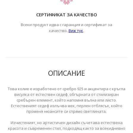
СЕРТИФИКАТ ЗА КАЧЕСТВО
Всеки продукт идва с гаранция и сертификат за
.
качество.
Виж тук
ОПИСАНИЕ
Това колие е изработено от сребро 925 и акцентира с кръгла
висулка от естествен седеф, обгърната от стилизиран
сребърен елемент, който напомня вълна или листо.
Естественият седеф излъчва мек, перлен отблясък, който
променя нюансите си спрямо светлината.
Изчистеният, но артистичен дизайн съчетава естествена
красота и съвременен стил, подходящ както за всекидневно