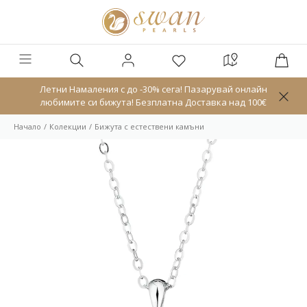
Летни Намаления с до -30% сега! Пазарувай онлайн
любимите си бижута! Безплатна Доставка над 100€
Начало
Колекции
Бижута с естествени камъни