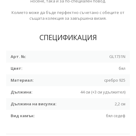
носене, така и за по-специален повод.
Колието може да бъде перфектно съчетано с обеците от
същата колекция за завършена визия.
СПЕЦИФИКАЦИЯ
Арт. №:
GL1731N
Цвят:
бял
Материал:
сребро 925
Дължина:
44 см (+3 см удължител)
Дължина на висулка:
2,2 см
Вид камък:
бял седеф