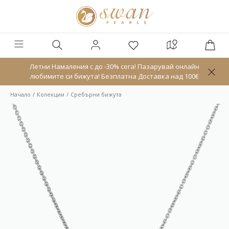
Летни Намаления с до -30% сега! Пазарувай онлайн
любимите си бижута! Безплатна Доставка над 100€
Начало
Колекции
Сребърни бижута