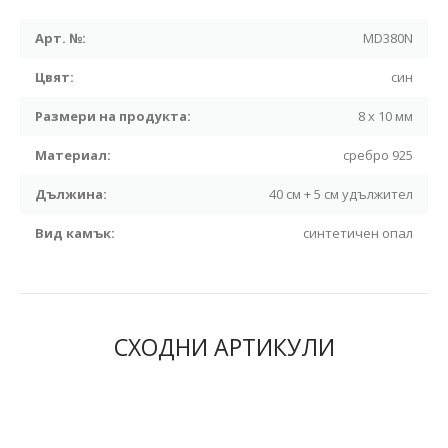
Арт. №:
MD380N
Цвят:
син
Размери на продукта:
8 x 10 мм
Материал:
сребро 925
Дължина:
40 см + 5 см удължител
Вид камък:
синтетичен опал
СХОДНИ АРТИКУЛИ