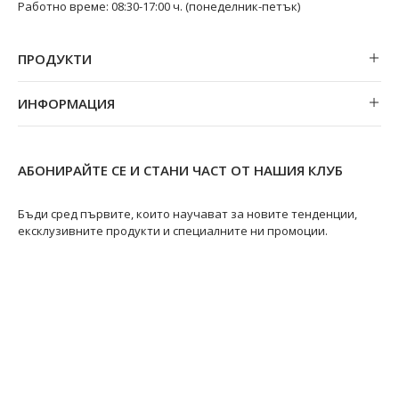
Работно време: 08:30-17:00 ч. (понеделник-петък)
ПРОДУКТИ
Обеци
ИНФОРМАЦИЯ
Колиета
За нас
Огърлици
Магазини
Гривни
АБОНИРАЙТЕ СЕ И СТАНИ ЧАСТ ОТ НАШИЯ КЛУБ
Замяна и връщане
Пръстени
Ремонт на бижута
Бъди сред първите, които научават за новите тенденции,
ексклузивните продукти и специалните ни промоции.
Видове перли
Качество на перлите
Размери пръстени
Информация за перлите
Перли Акоя
@swanpearls
@swanpearls.com_
Перли Таити
Южноморски перли