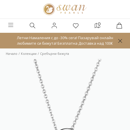
Летни Намаления с до -30% сега! Пазарувай онлайн
любимите си бижута! Безплатна Доставка над 100€
Начало
Колекции
Сребърни бижута