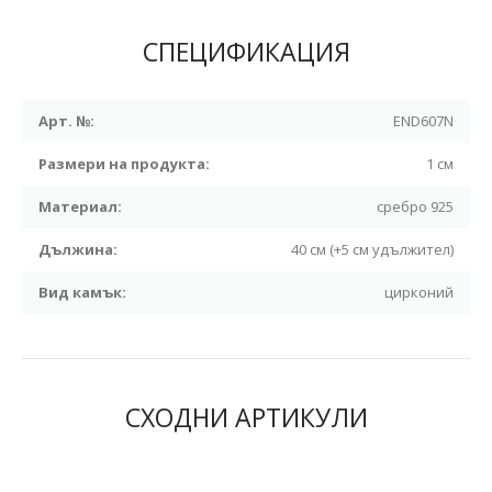
СПЕЦИФИКАЦИЯ
Арт. №:
END607N
Размери на продукта:
1 см
Материал:
сребро 925
Дължина:
40 см (+5 см удължител)
Вид камък:
цирконий
СХОДНИ АРТИКУЛИ