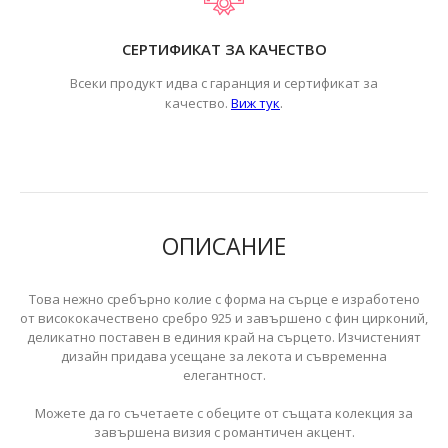
СЕРТИФИКАТ ЗА КАЧЕСТВО
Всеки продукт идва с гаранция и сертификат за
.
качество.
Виж тук
ОПИСАНИЕ
Това нежно сребърно колие с форма на сърце е изработено
от висококачествено сребро 925 и завършено с фин цирконий,
деликатно поставен в единия край на сърцето. Изчистеният
дизайн придава усещане за лекота и съвременна
елегантност.
Можете да го съчетаете с обеците от същата колекция за
завършена визия с романтичен акцент.