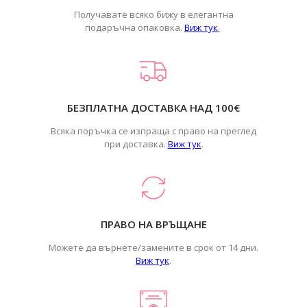
Получавате всяко бижу в елегантна
подаръчна опаковка.
Виж тук
.
БЕЗПЛАТНА ДОСТАВКА НАД 100€
Всяка поръчка се изпраща с право на преглед
при доставка.
Виж тук
.
ПРАВО НА ВРЪЩАНЕ
Можете да върнете/замените в срок от 14 дни.
Виж тук
.