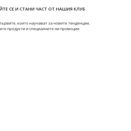
ТЕ СЕ И СТАНИ ЧАСТ ОТ НАШИЯ КЛУБ
първите, които научават за новите тенденции,
ите продукти и специалните ни промоции.
pearls
@swanpearls.com_