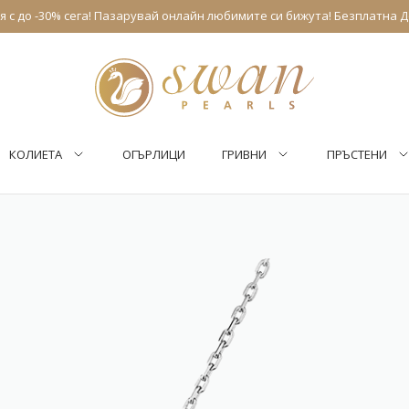
 с до -30% сега! Пазарувай онлайн любимите си бижута! Безплатна Д
КОЛИЕТА
ОГЪРЛИЦИ
ГРИВНИ
ПРЪСТЕНИ