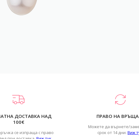
ЛАТНА ДОСТАВКА НАД
ПРАВО НА ВРЪЩА
100€
Можете да върнете/зам
оръчка се изпраща с право
срок от 14 дни.
Виж т
лед при доставка.
Виж тук
.