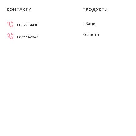
КОНТАКТИ
ПРОДУКТИ
Обеци
0887254418
Колиета
0885542642
Огърлици
info@swanpearls.com
Гривни
ул. Самоковско шосе 107,
София 1138
Пръстени
Работно време: 08:30-17:00
ч. (понеделник-петък)