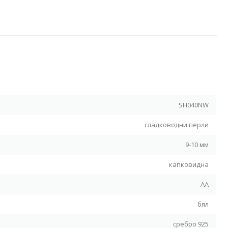
Я
SH040NW
сладководни перли
9-10 мм
капковидна
АА
бял
сребро 925