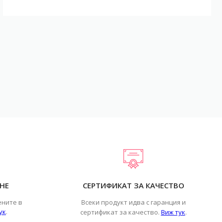
НЕ
СЕРТИФИКАТ ЗА КАЧЕСТВО
ените в
Всеки продукт идва с гаранция и
ук
.
.
сертификат за качество.
Виж тук