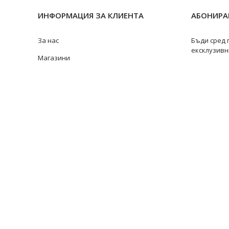
ИНФОРМАЦИЯ ЗА КЛИЕНТА
АБОНИРАЙ
За нас
Бъди сред 
ексклузивн
Магазини
Замяна и връщане
Ремонт на бижута
Видове перли
@swan
Качество на перлите
Размери пръстени
Информация за перлите
Перли Акоя
Перли Таити
Южноморски перли