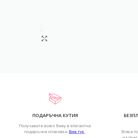
ПОДАРЪЧНА КУТИЯ
БЕЗП
Получавате всяко бижу в елегантна
подаръчна опаковка.
Виж тук
.
Всяка п
на прег