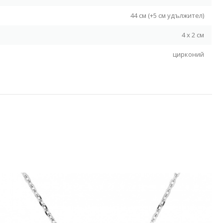
44 см (+5 см удължител)
4 х 2 см
цирконий