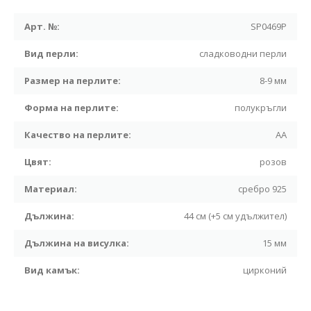
Арт. №:
SP0469P
Вид перли:
сладководни перли
Размер на перлите:
8-9 мм
Форма на перлите:
полукръгли
Качество на перлите:
АА
Цвят:
розов
Материал:
сребро 925
Дължина:
44 см (+5 см удължител)
Дължина на висулка:
15 мм
Вид камък:
цирконий