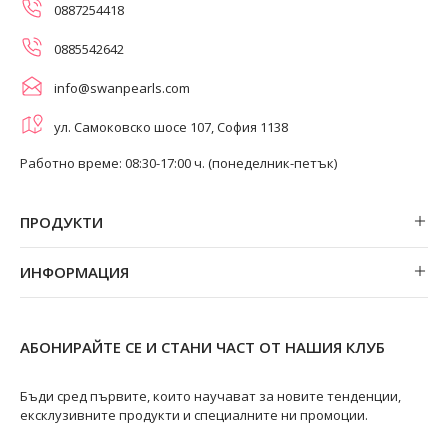
0887254418
0885542642
info@swanpearls.com
ул. Самоковско шосе 107, София 1138
Работно време: 08:30-17:00 ч. (понеделник-петък)
ПРОДУКТИ
Обеци
ИНФОРМАЦИЯ
Колиета
За нас
Огърлици
Магазини
Гривни
АБОНИРАЙТЕ СЕ И СТАНИ ЧАСТ ОТ НАШИЯ КЛУБ
Замяна и връщане
Пръстени
Ремонт на бижута
Бъди сред първите, които научават за новите тенденции,
ексклузивните продукти и специалните ни промоции.
Видове перли
Качество на перлите