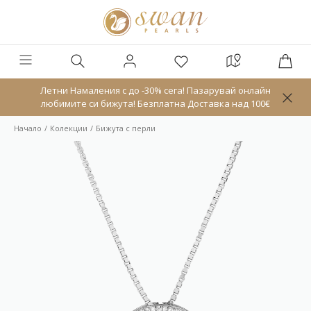
Летни Намаления с до -30% сега! Пазарувай онлайн
любимите си бижута! Безплатна Доставка над 100€
Начало
Колекции
Бижута с перли