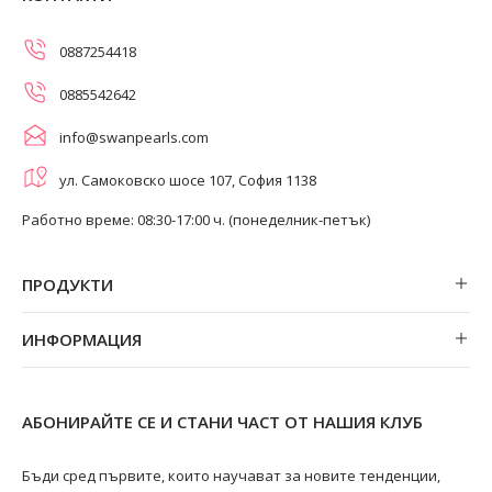
0887254418
0885542642
info@swanpearls.com
ул. Самоковско шосе 107, София 1138
Работно време: 08:30-17:00 ч. (понеделник-петък)
ПРОДУКТИ
Обеци
ИНФОРМАЦИЯ
Колиета
За нас
Огърлици
Магазини
Гривни
АБОНИРАЙТЕ СЕ И СТАНИ ЧАСТ ОТ НАШИЯ КЛУБ
Замяна и връщане
Пръстени
Ремонт на бижута
Бъди сред първите, които научават за новите тенденции,