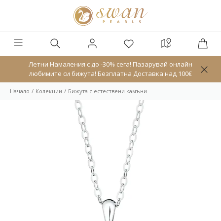
Летни Намаления с до -30% сега! Пазарувай онлайн
любимите си бижута! Безплатна Доставка над 100€
Начало
Колекции
Бижута с естествени камъни