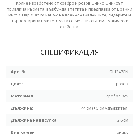
Колие изработено от сребро и розов Оникс. Ониксът
привлича късмета, възбужда апетита и предпазва от мрачни
мисли. Наричат го камък на военноначалниците, лидерите и
първооткривателите. Смята се, че ониксът има магически
свойства.
СПЕЦИФИКАЦИЯ
Арт. №:
GL1347CN
Цвят:
розов
Материал:
сребро 925
Дължина:
44 см (+ 5 см удължител)
Дължина на висулка:
2,6 см
Вид камък:
оникс