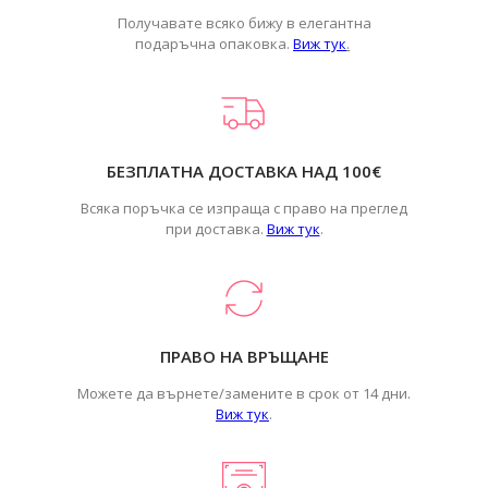
Получавате всяко бижу в елегантна
подаръчна опаковка.
Виж тук
.
БЕЗПЛАТНА ДОСТАВКА НАД 100€
Всяка поръчка се изпраща с право на преглед
при доставка.
Виж тук
.
ПРАВО НА ВРЪЩАНЕ
Можете да върнете/замените в срок от 14 дни.
Виж тук
.