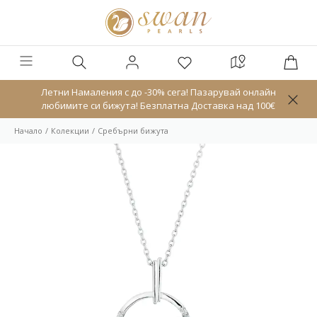
Летни Намаления с до -30% сега! Пазарувай онлайн
любимите си бижута! Безплатна Доставка над 100€
Начало
Колекции
Сребърни бижута