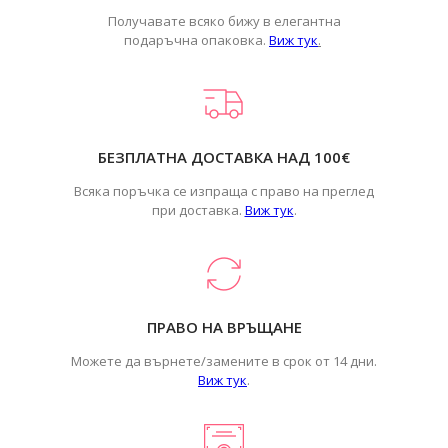
Получавате всяко бижу в елегантна
подаръчна опаковка.
Виж тук
.
БЕЗПЛАТНА ДОСТАВКА НАД 100€
Всяка поръчка се изпраща с право на преглед
при доставка.
Виж тук
.
ПРАВО НА ВРЪЩАНЕ
Можете да върнете/замените в срок от 14 дни.
Виж тук
.