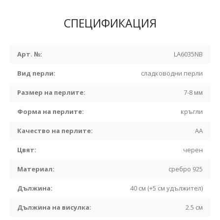
СПЕЦИФИКАЦИЯ
Арт. №:
LA6035NB
Вид перли:
сладководни перли
Размер на перлите:
7-8 мм
Форма на перлите:
кръгли
Качество на перлите:
АА
Цвят:
черен
Материал:
сребро 925
Дължина:
40 см (+5 см удължител)
Дължина на висулка:
2.5 см