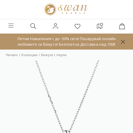
Летни Намаления с до -30% сега! Пазарувай онлайн
любимите си бижута! Безплатна Доставка над 100€
Начало
Колекции
Бижута с перли