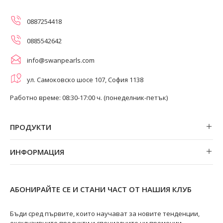
0887254418
0885542642
info@swanpearls.com
ул. Самоковско шосе 107, София 1138
Работно време: 08:30-17:00 ч. (понеделник-петък)
ПРОДУКТИ
Обеци
ИНФОРМАЦИЯ
Колиета
За нас
Огърлици
Магазини
Гривни
АБОНИРАЙТЕ СЕ И СТАНИ ЧАСТ ОТ НАШИЯ КЛУБ
Замяна и връщане
Пръстени
Ремонт на бижута
Бъди сред първите, които научават за новите тенденции,