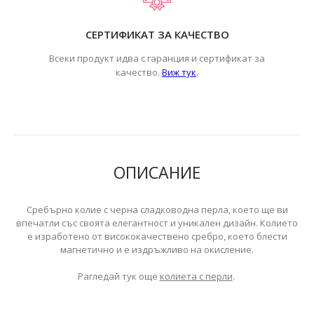
СЕРТИФИКАТ ЗА КАЧЕСТВО
Всеки продукт идва с гаранция и сертификат за
.
качество.
Виж тук
ОПИСАНИЕ
Сребърно колие с черна сладководна перла, което ще ви
впечатли със своята елегантност и уникален дизайн. Колието
е изработено от висококачествено сребро, което блести
магнетично и е издръжливо на окисление.
Рагледай тук още
колиета с перли
.