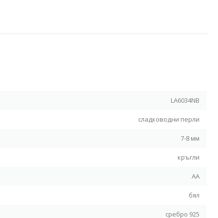
Я
LA6034NB
сладководни перли
7-8 мм
кръгли
АА
бял
сребро 925