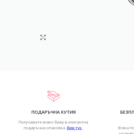
ПОДАРЪЧНА КУТИЯ
БЕЗП
Получавате всяко бижу в елегантна
подаръчна опаковка.
Виж тук
.
Всяка п
на прег