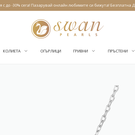
 с до -30% сега! Пазарувай онлайн любимите си бижута! Безплатна Д
КОЛИЕТА
ОГЪРЛИЦИ
ГРИВНИ
ПРЪСТЕНИ