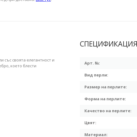
СПЕЦИФИКАЦИ
и със своята елегантност и
Арт. №:
ебро, което блести
Вид перли:
Размер на перлите:
Форма на перлите:
Качество на перлите:
Цвят:
Материал: