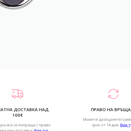
ЛАТНА ДОСТАВКА НАД
ПРАВО НА ВРЪЩА
100€
Можете да върнете/зам
оръчка се изпраща с право
срок от 14 дни.
Виж т
лед при доставка.
Виж тук
.