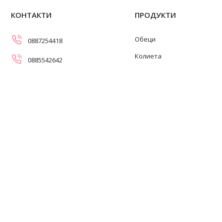
КОНТАКТИ
ПРОДУКТИ
Обеци
0887254418
Колиета
0885542642
Огърлици
info@swanpearls.com
Гривни
ул. Самоковско шосе 107,
София 1138
Пръстени
Работно време: 08:30-17:00
ч. (понеделник-петък)