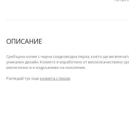
ОПИСАНИЕ
Сребърно колие с черна сладководна перла, което ще ви впечатл
уникален дизайн. Колието е изработено от висококачествено ср
магнетично и е издръжливо на окисление.
Рагледай тук още
колиета с перли
.