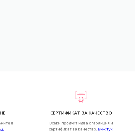
НЕ
СЕРТИФИКАТ ЗА КАЧЕСТВО
ените в
Всеки продукт идва с гаранция и
ук
.
.
сертификат за качество.
Виж тук