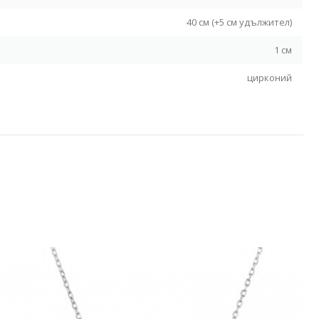
40 см (+5 см удължител)
1 см
цирконий