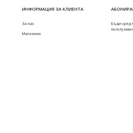
ИНФОРМАЦИЯ ЗА КЛИЕНТА
АБОНИРАЙ
За нас
Бъди сред 
ексклузивн
Магазини
Замяна и връщане
Ремонт на бижута
Видове перли
@swan
Качество на перлите
Размери пръстени
Информация за перлите
Перли Акоя
Перли Таити
Южноморски перли