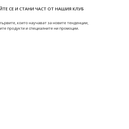
ТЕ СЕ И СТАНИ ЧАСТ ОТ НАШИЯ КЛУБ
първите, които научават за новите тенденции,
ите продукти и специалните ни промоции.
pearls
@swanpearls.com_