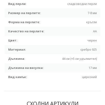
Вид перли:
сладководни перли
Размер на перлите:
7-8 мм
Форма на перлите:
кръгли
Качество на перлите:
АА
Цвят:
черен
Материал:
сребро 925
Дължина:
44 см (+5 см удължител)
Дължина на висулка:
17 мм
Вид камък:
цирконий
СХОДНИ АРТИКУЛИ