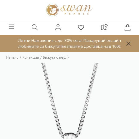
Летни Намаления с до -30% сега! Пазарувай онлайн
любимите си бижута! Безплатна Доставка над 100€
Начало
Колекции
Бижута с перли