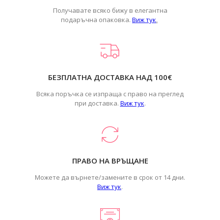
Получавате всяко бижу в елегантна
подаръчна опаковка.
Виж тук
.
БЕЗПЛАТНА ДОСТАВКА НАД 100€
Всяка поръчка се изпраща с право на преглед
при доставка.
Виж тук
.
ПРАВО НА ВРЪЩАНЕ
Можете да върнете/замените в срок от 14 дни.
Виж тук
.