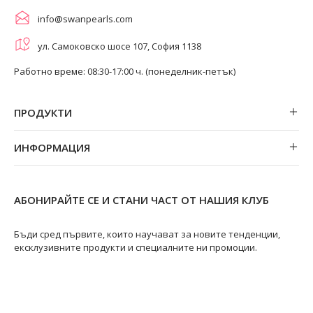
info@swanpearls.com
ул. Самоковско шосе 107, София 1138
Работно време: 08:30-17:00 ч. (понеделник-петък)
ПРОДУКТИ
Обеци
ИНФОРМАЦИЯ
Колиета
За нас
Огърлици
Магазини
Гривни
АБОНИРАЙТЕ СЕ И СТАНИ ЧАСТ ОТ НАШИЯ КЛУБ
Замяна и връщане
Пръстени
Ремонт на бижута
Бъди сред първите, които научават за новите тенденции,
ексклузивните продукти и специалните ни промоции.
Видове перли
Качество на перлите
Размери пръстени
Информация за перлите