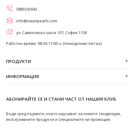
0885542642
info@swanpearls.com
ул. Самоковско шосе 107, София 1138
Работно време: 08:30-17:00 ч. (понеделник-петък)
ПРОДУКТИ
Обеци
ИНФОРМАЦИЯ
Колиета
За нас
Огърлици
Магазини
Гривни
АБОНИРАЙТЕ СЕ И СТАНИ ЧАСТ ОТ НАШИЯ КЛУБ
Замяна и връщане
Пръстени
Ремонт на бижута
Бъди сред първите, които научават за новите тенденции,
ексклузивните продукти и специалните ни промоции.
Видове перли
Качество на перлите