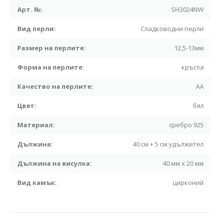
Арт. №:
SH3024NW
Вид перли:
Сладководни перли
Размер на перлите:
12,5-13мм
Форма на перлите:
кръгла
Качество на перлите:
АА
Цвят:
бял
Материал:
сребро 925
Дължина:
40 см + 5 см удължител
Дължина на висулка:
40 мм x 20 мм
Вид камък:
цирконий