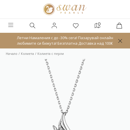
Летни Намаления с до -30% сега! Пазарувай онлайн
любимите си бижута! Безплатна Доставка над 100€
Начало
Колиета
Колиета с перли