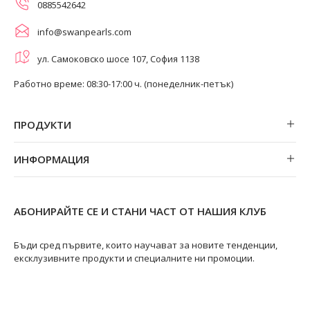
0885542642
info@swanpearls.com
ул. Самоковско шосе 107, София 1138
Работно време: 08:30-17:00 ч. (понеделник-петък)
ПРОДУКТИ
Обеци
ИНФОРМАЦИЯ
Колиета
За нас
Огърлици
Магазини
Гривни
АБОНИРАЙТЕ СЕ И СТАНИ ЧАСТ ОТ НАШИЯ КЛУБ
Замяна и връщане
Пръстени
Ремонт на бижута
Бъди сред първите, които научават за новите тенденции,
ексклузивните продукти и специалните ни промоции.
Видове перли
Качество на перлите
Размери пръстени