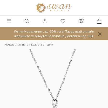
Летни Намаления с до -30% сега! Пазарувай онлайн
любимите си бижута! Безплатна Доставка над 100€
Начало
Колиета
Колиета с перли