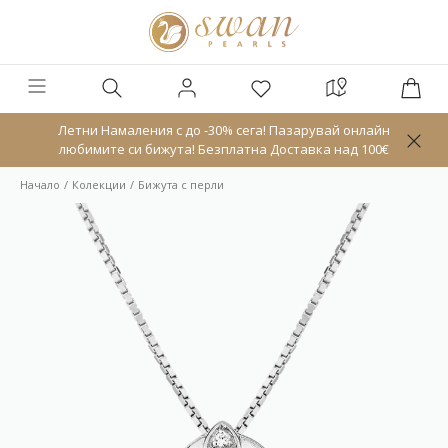
Летни Намаления с до -30% сега! Пазарувай онлайн
любимите си бижута! Безплатна Доставка над 100€
Начало
Колекции
Бижута с перли