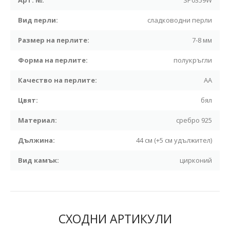
Арт. №:
SP0359W
Вид перли:
сладководни перли
Размер на перлите:
7-8 мм
Форма на перлите:
полукръгли
Качество на перлите:
АА
Цвят:
бял
Материал:
сребро 925
Дължина:
44 см (+5 см удължител)
Вид камък:
цирконий
СХОДНИ АРТИКУЛИ