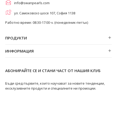
info@swanpearls.com
ул. Самоковско шосе 107, София 1138
Работно време: 08:30-17:00 ч. (понеделник-петък)
ПРОДУКТИ
Обеци
ИНФОРМАЦИЯ
Колиета
За нас
Огърлици
Магазини
Гривни
АБОНИРАЙТЕ СЕ И СТАНИ ЧАСТ ОТ НАШИЯ КЛУБ
Замяна и връщане
Пръстени
Ремонт на бижута
Бъди сред първите, които научават за новите тенденции,
ексклузивните продукти и специалните ни промоции.
Видове перли
Качество на перлите
Размери пръстени
Информация за перлите