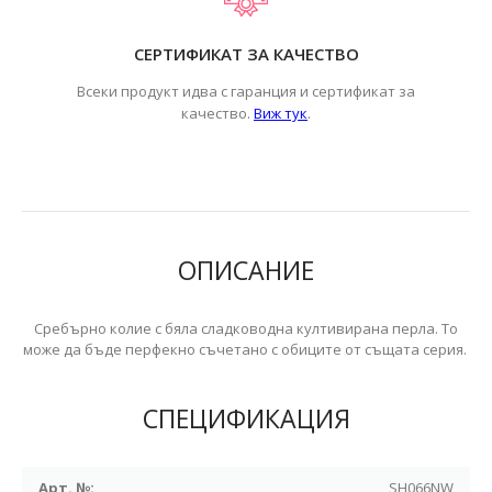
СЕРТИФИКАТ ЗА КАЧЕСТВО
Всеки продукт идва с гаранция и сертификат за
.
качество.
Виж тук
ОПИСАНИЕ
Сребърно колие с бяла сладководна култивирана перла. То
може да бъде перфекно съчетано с обиците от същата серия.
СПЕЦИФИКАЦИЯ
Арт. №:
SH066NW