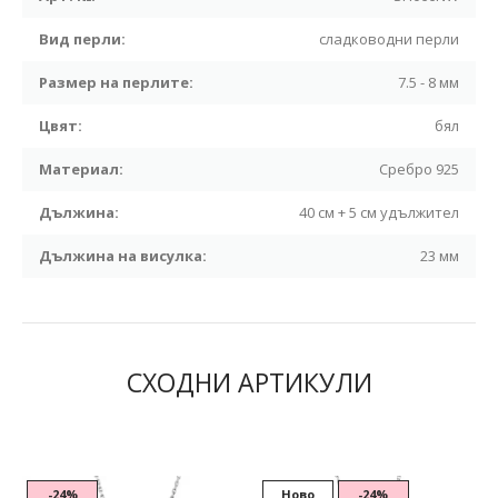
Вид перли:
сладководни перли
Размер на перлите:
7.5 - 8 мм
Цвят:
бял
Материал:
Сребро 925
Дължина:
40 см + 5 см удължител
Дължина на висулка:
23 мм
СХОДНИ АРТИКУЛИ
-24%
Ново
-24%