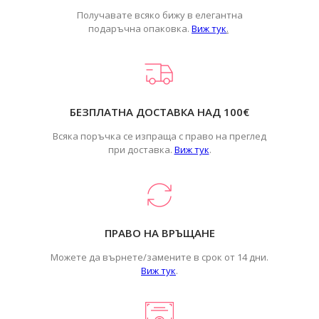
Получавате всяко бижу в елегантна
подаръчна опаковка.
Виж тук
.
БЕЗПЛАТНА ДОСТАВКА НАД 100€
Всяка поръчка се изпраща с право на преглед
при доставка.
Виж тук
.
ПРАВО НА ВРЪЩАНЕ
Можете да върнете/замените в срок от 14 дни.
Виж тук
.