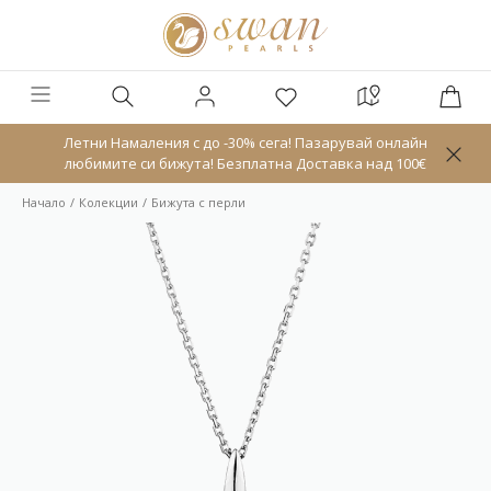
Летни Намаления с до -30% сега! Пазарувай онлайн
любимите си бижута! Безплатна Доставка над 100€
Начало
Колекции
Бижута с перли
Ново