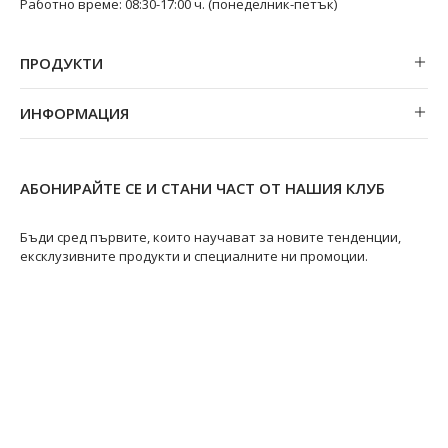
Работно време: 08:30-17:00 ч. (понеделник-петък)
ПРОДУКТИ
Обеци
ИНФОРМАЦИЯ
Колиета
За нас
Огърлици
Магазини
Гривни
АБОНИРАЙТЕ СЕ И СТАНИ ЧАСТ ОТ НАШИЯ КЛУБ
Замяна и връщане
Пръстени
Ремонт на бижута
Бъди сред първите, които научават за новите тенденции,
ексклузивните продукти и специалните ни промоции.
Видове перли
Качество на перлите
Размери пръстени
Информация за перлите
Перли Акоя
@swanpearls
@swanpearls.com_
Перли Таити
Южноморски перли