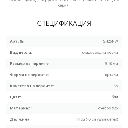
серия.
СПЕЦИФИКАЦИЯ
Арт. №:
SH25NW
Вид перли:
сладководни перли
Размер на перлите:
9-10 мм
Форма на перлите:
кръгли
Качество на перлите:
АА
Цвят:
бял
Материал:
сребро 925
Дължина:
44 см (+5 см удължител)