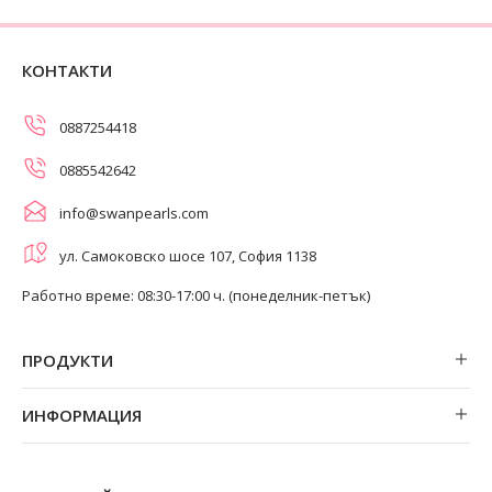
КОНТАКТИ
0887254418
0885542642
info@swanpearls.com
ул. Самоковско шосе 107, София 1138
Работно време: 08:30-17:00 ч. (понеделник-петък)
ПРОДУКТИ
Обеци
ИНФОРМАЦИЯ
Колиета
За нас
Огърлици
Магазини