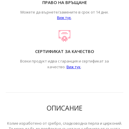
ПРАВО НА ВРЪЩАНЕ
Можете да върнете/замените в срок от 14 дни.
Виж тук
.
СЕРТИФИКАТ ЗА КАЧЕСТВО
Всеки продукт идва с гаранция и сертификат за
.
качество.
Виж тук
ОПИСАНИЕ
Колие изработено от сребро, сладководна перла и цирконий.
То може да бъде перфектно съчетано с обиците от същата