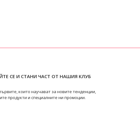
ТЕ СЕ И СТАНИ ЧАСТ ОТ НАШИЯ КЛУБ
първите, които научават за новите тенденции,
ите продукти и специалните ни промоции.
pearls
@swanpearls.com_