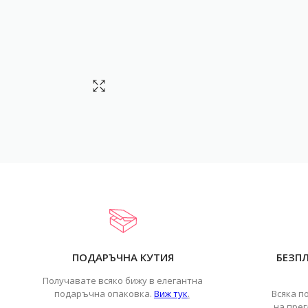
ПОДАРЪЧНА КУТИЯ
БЕЗП
Получавате всяко бижу в елегантна
подаръчна опаковка.
Виж тук
.
Всяка п
на прег