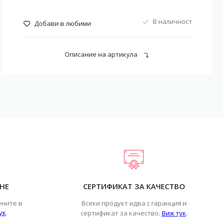
В наличност
Добави в любими
Описание на артикула
НЕ
СЕРТИФИКАТ ЗА КАЧЕСТВО
ените в
Всеки продукт идва с гаранция и
ук
.
.
сертификат за качество.
Виж тук