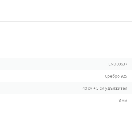
Я
END00637
Сребро 925
40 см + 5 см удължител
8 мм