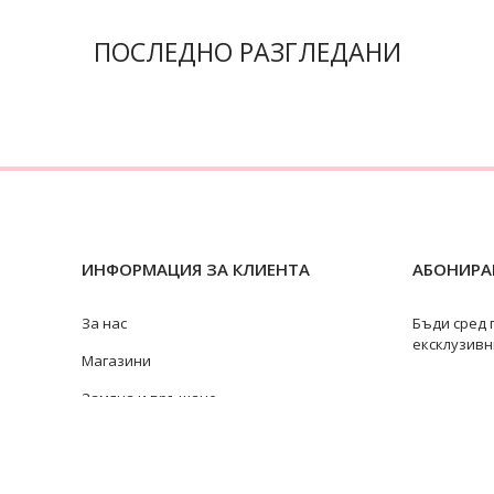
ПОСЛЕДНО РАЗГЛЕДАНИ
ИНФОРМАЦИЯ ЗА КЛИЕНТА
АБОНИРАЙ
За нас
Бъди сред 
ексклузивн
Магазини
Замяна и връщане
Ремонт на бижута
Видове перли
@swan