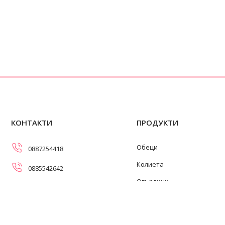
КОНТАКТИ
ПРОДУКТИ
Обеци
0887254418
Колиета
0885542642
Огърлици
info@swanpearls.com
Гривни
ул. Самоковско шосе 107,
София 1138
Пръстени