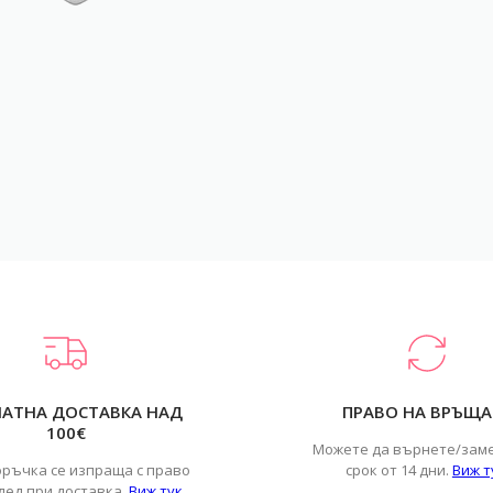
ЛАТНА ДОСТАВКА НАД
ПРАВО НА ВРЪЩА
100€
Можете да върнете/зам
оръчка се изпраща с право
срок от 14 дни.
Виж т
лед при доставка.
Виж тук
.