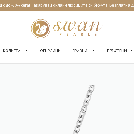
 с до -30% сега! Пазарувай онлайн любимите си бижута! Безплатна Д
КОЛИЕТА
ОГЪРЛИЦИ
ГРИВНИ
ПРЪСТЕНИ