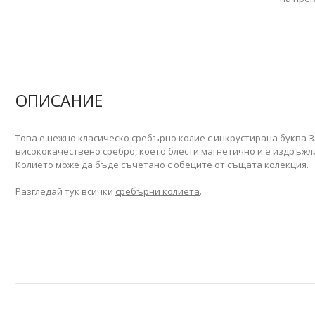
ОПИСАНИЕ
Това е нежно класическо сребърно колие с инкрустирана буква З
висококачествено сребро, което блести магнетично и е издръжл
Колието може да бъде съчетано с обеците от същата колекция.
Разгледай тук всички
сребърни колиета
.