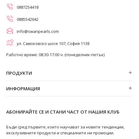
0887254418
0885542642
info@swanpearls.com
ул. Самоковско шосе 107, София 1138
Работно време: 08:30-17:00 ч. (понеделник-петък)
ПРОДУКТИ
Обеци
ИНФОРМАЦИЯ
Колиета
За нас
Огърлици
Магазини
Гривни
АБОНИРАЙТЕ СЕ И СТАНИ ЧАСТ ОТ НАШИЯ КЛУБ
Замяна и връщане
Пръстени
Ремонт на бижута
Бъди сред първите, които научават за новите тенденции,
ексклузивните продукти и специалните ни промоции.
Видове перли