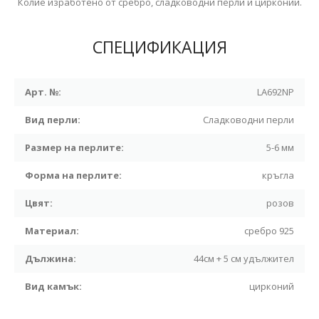
Колие изработено от сребро, сладководни перли и цирконий.
СПЕЦИФИКАЦИЯ
Арт. №:
LA692NP
Вид перли:
Сладководни перли
Размер на перлите:
5-6 мм
Форма на перлите:
кръгла
Цвят:
розов
Материал:
сребро 925
Дължина:
44см + 5 см удължител
Вид камък:
цирконий