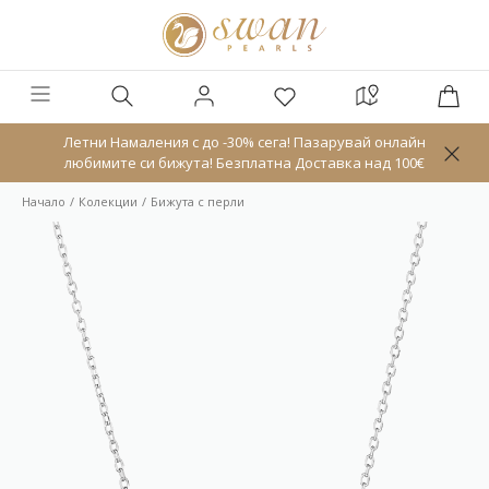
Летни Намаления с до -30% сега! Пазарувай онлайн
любимите си бижута! Безплатна Доставка над 100€
Начало
Колекции
Бижута с перли