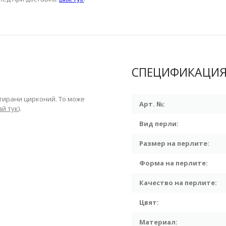
СПЕЦИФИКАЦИ
тирани цирконий. То може
Арт. №:
ай тук
).
Вид перли:
Размер на перлите:
Форма на перлите:
Качество на перлите:
Цвят:
Материал: