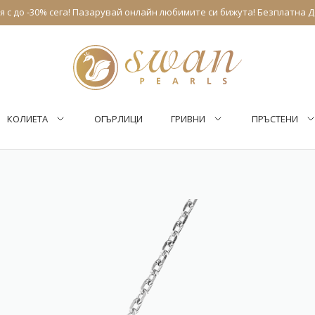
 с до -30% сега! Пазарувай онлайн любимите си бижута! Безплатна Д
КОЛИЕТА
ОГЪРЛИЦИ
ГРИВНИ
ПРЪСТЕНИ