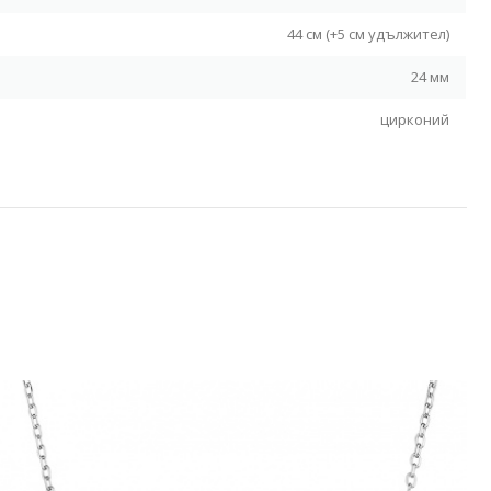
44 см (+5 см удължител)
24 мм
цирконий