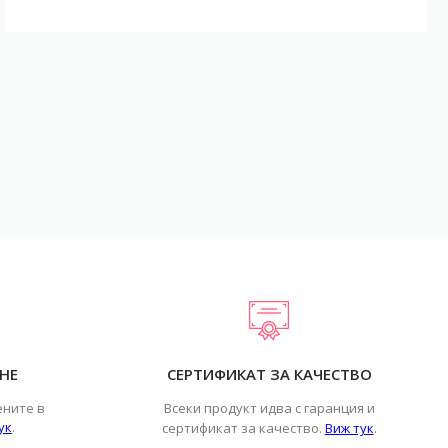
НЕ
СЕРТИФИКАТ ЗА КАЧЕСТВО
ените в
Всеки продукт идва с гаранция и
ук
.
.
сертификат за качество.
Виж тук