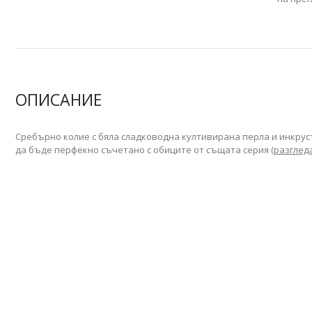
ОПИСАНИЕ
Сребърно колие с бяла сладководна култивирана перла и инкрус
да бъде перфекно съчетано с обиците от същата серия
(разглед