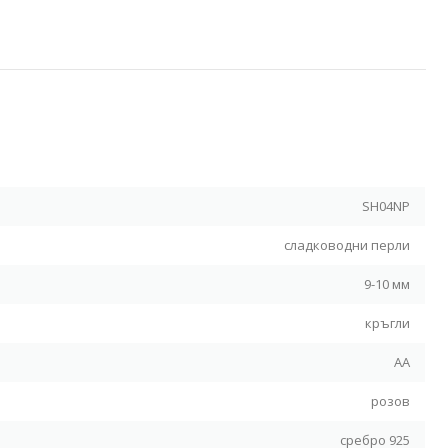
Я
SH04NP
сладководни перли
9-10 мм
кръгли
АА
розов
сребро 925