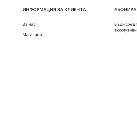
ИНФОРМАЦИЯ ЗА КЛИЕНТА
АБОНИРАЙ
За нас
Бъди сред 
ексклузивн
Магазини
Замяна и връщане
Ремонт на бижута
Видове перли
@swan
Качество на перлите
Размери пръстени
Информация за перлите
Перли Акоя
Перли Таити
Южноморски перли