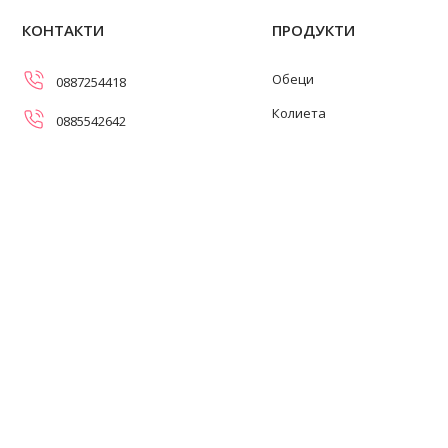
КОНТАКТИ
ПРОДУКТИ
Обеци
0887254418
Колиета
0885542642
Огърлици
info@swanpearls.com
Гривни
ул. Самоковско шосе 107,
София 1138
Пръстени
Работно време: 08:30-17:00
ч. (понеделник-петък)