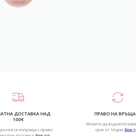
ЛАТНА ДОСТАВКА НАД
ПРАВО НА ВРЪЩА
100€
Можете да върнете/зам
оръчка се изпраща с право
срок от 14 дни.
Виж т
лед при доставка.
Виж тук
.