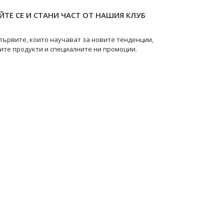
ТЕ СЕ И СТАНИ ЧАСТ ОТ НАШИЯ КЛУБ
първите, които научават за новите тенденции,
ите продукти и специалните ни промоции.
pearls
@swanpearls.com_