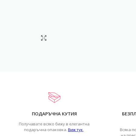
ПОДАРЪЧНА КУТИЯ
БЕЗП
Получавате всяко бижу в елегантна
подаръчна опаковка.
Виж тук
.
Всяка п
на прег