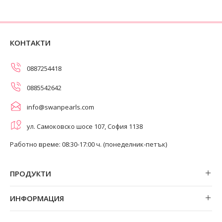
КОНТАКТИ
0887254418
0885542642
info@swanpearls.com
ул. Самоковско шосе 107, София 1138
Работно време: 08:30-17:00 ч. (понеделник-петък)
ПРОДУКТИ
Обеци
ИНФОРМАЦИЯ
Колиета
За нас
Огърлици