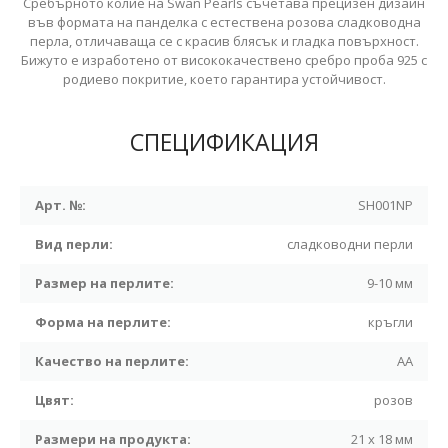
Сребърното колие на Swan Pearls съчетава прецизен дизайн
във формата на панделка с естествена розова сладководна
перла, отличаваща се с красив блясък и гладка повърхност.
Бижуто е изработено от висококачествено сребро проба 925 с
родиево покритие, което гарантира устойчивост.
СПЕЦИФИКАЦИЯ
Арт. №:
SH001NP
Вид перли:
сладководни перли
Размер на перлите:
9-10 мм
Форма на перлите:
кръгли
Качество на перлите:
АА
Цвят:
розов
Размери на продукта:
21 x 18 мм