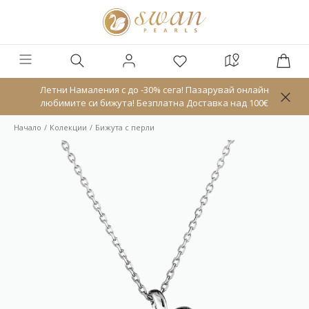
Летни Намаления с до -30% сега! Пазарувай онлайн
любимите си бижута! Безплатна Доставка над 100€
Начало
Колекции
Бижута с перли