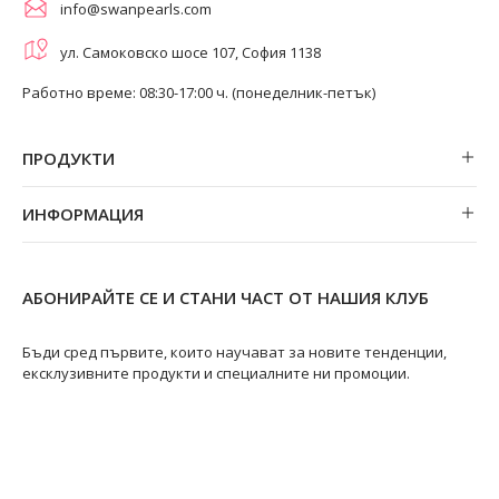
info@swanpearls.com
ул. Самоковско шосе 107, София 1138
Работно време: 08:30-17:00 ч. (понеделник-петък)
ПРОДУКТИ
Обеци
ИНФОРМАЦИЯ
Колиета
За нас
Огърлици
Магазини
Гривни
АБОНИРАЙТЕ СЕ И СТАНИ ЧАСТ ОТ НАШИЯ КЛУБ
Замяна и връщане
Пръстени
Ремонт на бижута
Бъди сред първите, които научават за новите тенденции,
ексклузивните продукти и специалните ни промоции.
Видове перли
Качество на перлите
Размери пръстени
Информация за перлите