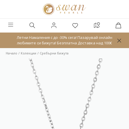
Летни Намаления с до -30% сега! Пазарувай онлайн
любимите си бижута! Безплатна Доставка над 100€
Начало
Колекции
Сребърни бижута
Ново