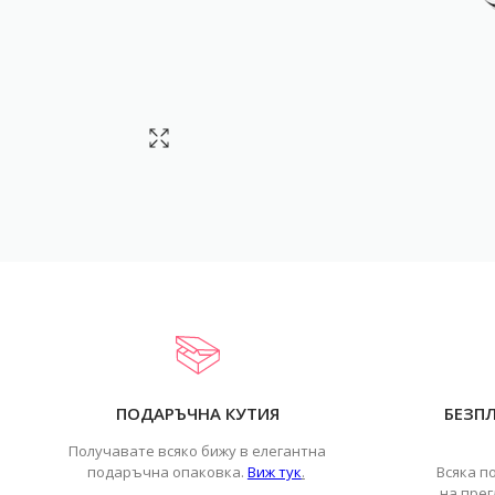
ПОДАРЪЧНА КУТИЯ
БЕЗП
Получавате всяко бижу в елегантна
подаръчна опаковка.
Виж тук
.
Всяка п
на прег