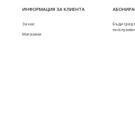
ИНФОРМАЦИЯ ЗА КЛИЕНТА
АБОНИРАЙ
За нас
Бъди сред 
ексклузивн
Магазини
Замяна и връщане
Ремонт на бижута
Видове перли
@swan
Качество на перлите
Размери пръстени
Информация за перлите
Перли Акоя
Перли Таити
Южноморски перли