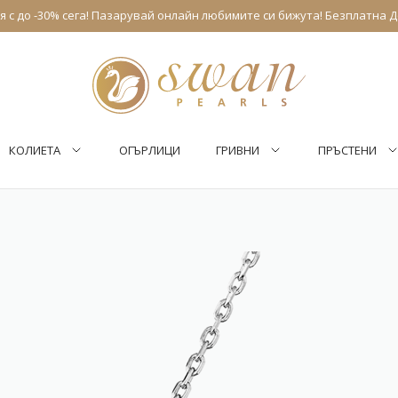
 с до -30% сега! Пазарувай онлайн любимите си бижута! Безплатна Д
КОЛИЕТА
ОГЪРЛИЦИ
ГРИВНИ
ПРЪСТЕНИ