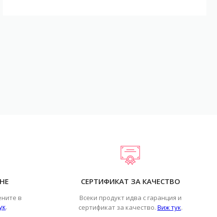
НЕ
СЕРТИФИКАТ ЗА КАЧЕСТВО
ените в
Всеки продукт идва с гаранция и
ук
.
.
сертификат за качество.
Виж тук