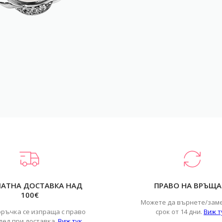
ЛАТНА ДОСТАВКА НАД
ПРАВО НА ВРЪЩА
100€
Можете да върнете/зам
оръчка се изпраща с право
срок от 14 дни.
Виж т
лед при доставка.
Виж тук
.