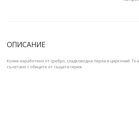
ОПИСАНИЕ
Колие изработено от сребро, сладководна перла и цирконий. То
съчетано с обиците от същата серия.