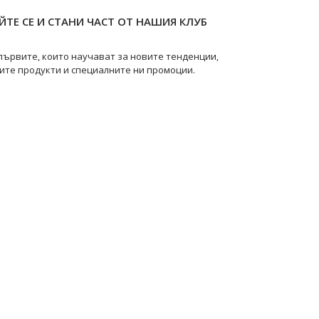
ТЕ СЕ И СТАНИ ЧАСТ ОТ НАШИЯ КЛУБ
първите, които научават за новите тенденции,
ите продукти и специалните ни промоции.
pearls
@swanpearls.com_