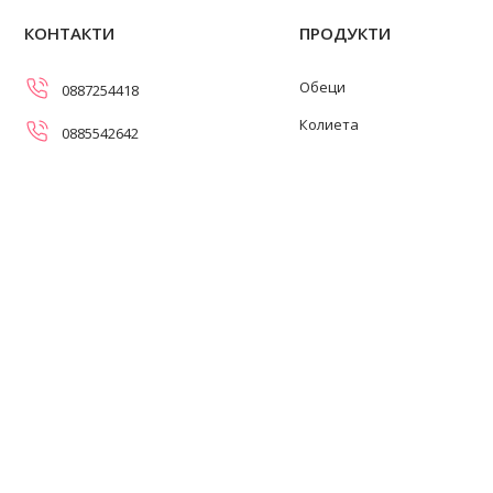
КОНТАКТИ
ПРОДУКТИ
Обеци
0887254418
Колиета
0885542642
Огърлици
info@swanpearls.com
Гривни
ул. Самоковско шосе 107,
София 1138
Пръстени
Работно време: 08:30-17:00
ч. (понеделник-петък)