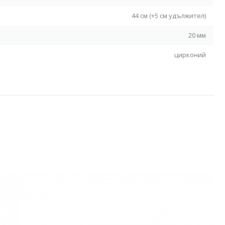
44 см (+5 см удължител)
20 мм
цирконий