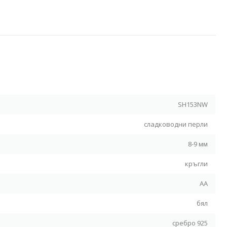
Я
SH153NW
сладководни перли
8-9 мм
кръгли
АА
бял
сребро 925