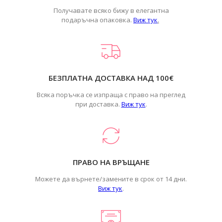
Получавате всяко бижу в елегантна
подаръчна опаковка.
Виж тук
.
БЕЗПЛАТНА ДОСТАВКА НАД 100€
Всяка поръчка се изпраща с право на преглед
при доставка.
Виж тук
.
ПРАВО НА ВРЪЩАНЕ
Можете да върнете/замените в срок от 14 дни.
Виж тук
.