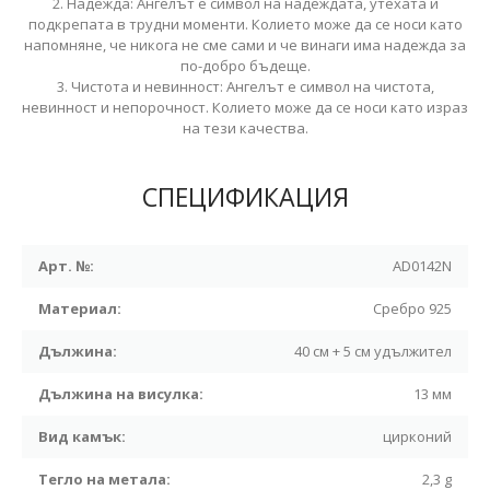
2. Надежда: Ангелът е символ на надеждата, утехата и
подкрепата в трудни моменти. Колието може да се носи като
напомняне, че никога не сме сами и че винаги има надежда за
по-добро бъдеще.
3. Чистота и невинност: Ангелът е символ на чистота,
невинност и непорочност. Колието може да се носи като израз
на тези качества.
СПЕЦИФИКАЦИЯ
Арт. №:
AD0142N
Материал:
Сребро 925
Дължина:
40 см + 5 см удължител
Дължина на висулка:
13 мм
Вид камък:
цирконий
Тегло на метала:
2,3 g