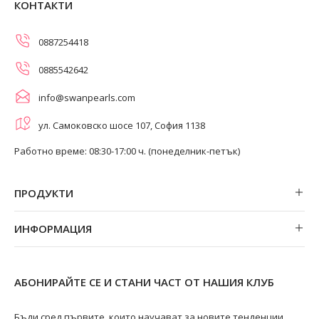
КОНТАКТИ
0887254418
0885542642
info@swanpearls.com
ул. Самоковско шосе 107, София 1138
Работно време: 08:30-17:00 ч. (понеделник-петък)
ПРОДУКТИ
Обеци
ИНФОРМАЦИЯ
Колиета
За нас
Огърлици
Магазини
Гривни
АБОНИРАЙТЕ СЕ И СТАНИ ЧАСТ ОТ НАШИЯ КЛУБ
Замяна и връщане
Пръстени
Ремонт на бижута
Бъди сред първите, които научават за новите тенденции,