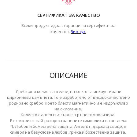
СЕРТИФИКАТ ЗА КАЧЕСТВО
Всеки продукт идва с гаранция и сертификат за
.
качество.
Виж тук
ОПИСАНИЕ
Сребърнo колие с ангелче, на което са инкрустирани
циркониеви камъчета. То е изработено от висококачествено
родирано сребро, което блести магнетично и е издръжливо
на окисление.
Колието с ангел със сърце в ръце символизира:
Ето някои от най-разпространените символики на англела:
1. Любов и божествена защита: Ангелът, държащ сърце, е
символ на безусловна любов, грижа и божествена защита.