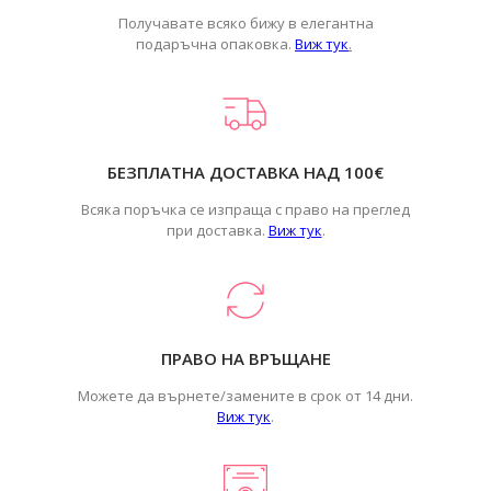
Получавате всяко бижу в елегантна
подаръчна опаковка.
Виж тук
.
БЕЗПЛАТНА ДОСТАВКА НАД 100€
Всяка поръчка се изпраща с право на преглед
при доставка.
Виж тук
.
ПРАВО НА ВРЪЩАНЕ
Можете да върнете/замените в срок от 14 дни.
Виж тук
.