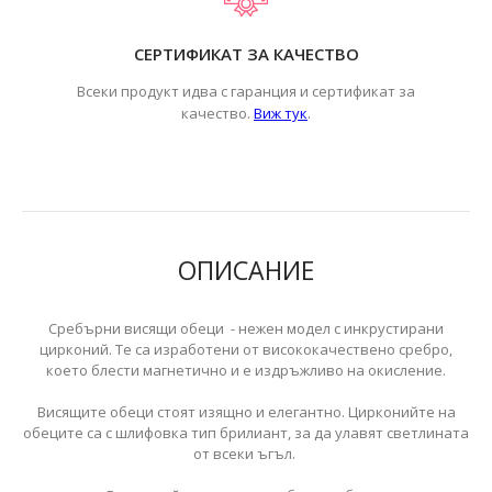
СЕРТИФИКАТ ЗА КАЧЕСТВО
Всеки продукт идва с гаранция и сертификат за
.
качество.
Виж тук
ОПИСАНИЕ
Сребърни висящи обеци - нежен модел с инкрустирани
цирконий. Те са изработени от висококачествено сребро,
което блести магнетично и е издръжливо на окисление.
Висящите обеци стоят изящно и елегантно. Цирконийте на
обеците са с шлифовка тип брилиант, за да улавят светлината
от всеки ъгъл.