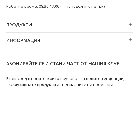
Работно време: 08:30-17:00 ч. (понеделник-петък)
ПРОДУКТИ
Обеци
ИНФОРМАЦИЯ
Колиета
За нас
Огърлици
Магазини
Гривни
АБОНИРАЙТЕ СЕ И СТАНИ ЧАСТ ОТ НАШИЯ КЛУБ
Замяна и връщане
Пръстени
Ремонт на бижута
Бъди сред първите, които научават за новите тенденции,
ексклузивните продукти и специалните ни промоции.
Видове перли
Качество на перлите
Размери пръстени
Информация за перлите
Перли Акоя
@swanpearls
@swanpearls.com_
Перли Таити
Южноморски перли