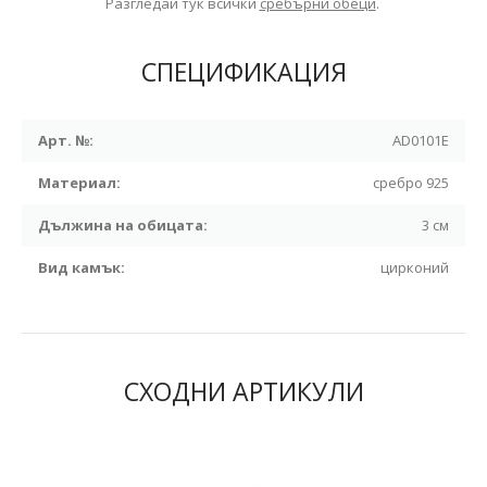
Разгледай тук всички
сребърни обеци
.
СПЕЦИФИКАЦИЯ
Арт. №:
AD0101E
Материал:
сребро 925
Дължина на обицата:
3 см
Вид камък:
цирконий
СХОДНИ АРТИКУЛИ