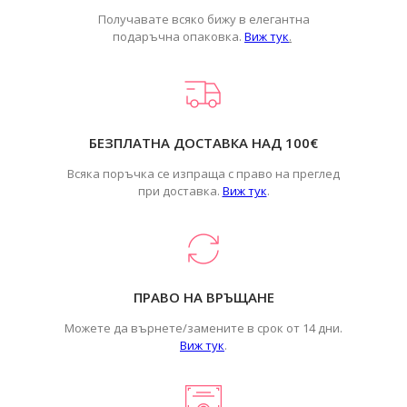
Получавате всяко бижу в елегантна
подаръчна опаковка.
Виж тук
.
БЕЗПЛАТНА ДОСТАВКА НАД 100€
Всяка поръчка се изпраща с право на преглед
при доставка.
Виж тук
.
ПРАВО НА ВРЪЩАНЕ
Можете да върнете/замените в срок от 14 дни.
Виж тук
.