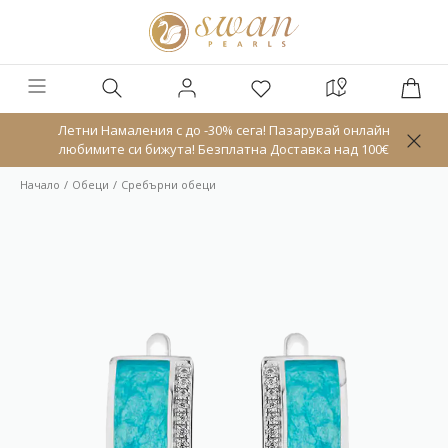
Летни Намаления с до -30% сега! Пазарувай онлайн
любимите си бижута! Безплатна Доставка над 100€
Начало
Обeци
Сребърни обеци