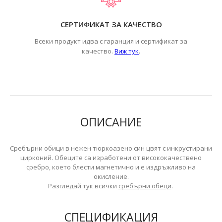
СЕРТИФИКАТ ЗА КАЧЕСТВО
Всеки продукт идва с гаранция и сертификат за
.
качество.
Виж тук
ОПИСАНИЕ
Сребърни обици в нежен тюркоазено син цвят с инкрустирани
цирконий. Обеците са изработени от висококачествено
сребро, което блести магнетично и е издръжливо на
окисление.
Разгледай тук всички
сребърни обеци
.
СПЕЦИФИКАЦИЯ