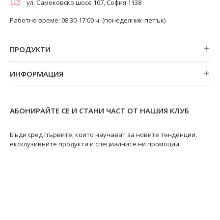
ул. Самоковско шосе 107, София 1138
Работно време: 08:30-17:00 ч. (понеделник-петък)
ПРОДУКТИ
Обеци
ИНФОРМАЦИЯ
Колиета
За нас
Огърлици
Магазини
Гривни
АБОНИРАЙТЕ СЕ И СТАНИ ЧАСТ ОТ НАШИЯ КЛУБ
Замяна и връщане
Пръстени
Ремонт на бижута
Бъди сред първите, които научават за новите тенденции,
ексклузивните продукти и специалните ни промоции.
Видове перли
Качество на перлите
Размери пръстени
Информация за перлите
Перли Акоя
@swanpearls
@swanpearls.com_
Перли Таити