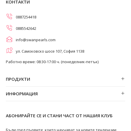
КОНТАКТИ
0887254418
0885542642
info@swanpearls.com
ул. Самоковско шосе 107, София 1138
Работно време: 08:30-17:00 ч. (понеделник-петък)
ПРОДУКТИ
Обеци
ИНФОРМАЦИЯ
Колиета
За нас
Огърлици
Магазини
Гривни
АБОНИРАЙТЕ СЕ И СТАНИ ЧАСТ ОТ НАШИЯ КЛУБ
Замяна и връщане
Пръстени
Ремонт на бижута
Бъди сред първите, които научават за новите тенденции,