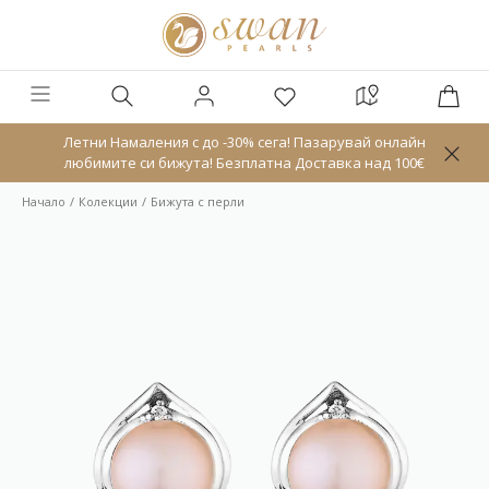
Летни Намаления с до -30% сега! Пазарувай онлайн
любимите си бижута! Безплатна Доставка над 100€
Начало
Колекции
Бижута с перли