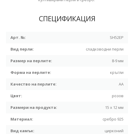
СПЕЦИФИКАЦИЯ
Арт. №:
SH52EP
Вид перли:
сладководни перли
Размер на перлите:
8-9 мм
Форма на перлите:
кръгли
Качество на перлите:
АА
Цвят:
розов
Размери на продукта:
15 x 12 мм
Материал:
сребро 925
Вид камък:
цирконий