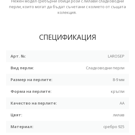
Нежен модел сребърни обици рози с лилави сладководни
перли, които могат да бъдат съчетани с колието от същата
колекция.
СПЕЦИФИКАЦИЯ
Арт. №:
LAROSEP
Вид перли:
Сладководни перли
Размер на перлите:
8-9 мм
Форма на перлите:
кръгли
Качество на перлите:
АА
Цвят:
лилав
Материал:
сребро 925