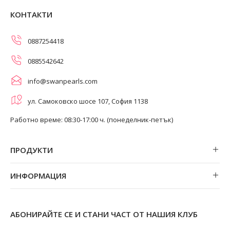
КОНТАКТИ
0887254418
0885542642
info@swanpearls.com
ул. Самоковско шосе 107, София 1138
Работно време: 08:30-17:00 ч. (понеделник-петък)
ПРОДУКТИ
Обеци
ИНФОРМАЦИЯ
Колиета
За нас
Огърлици
Магазини
Гривни
АБОНИРАЙТЕ СЕ И СТАНИ ЧАСТ ОТ НАШИЯ КЛУБ
Замяна и връщане
Пръстени