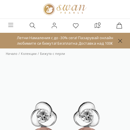
Летни Намаления с до -30% сега! Пазарувай онлайн
любимите си бижута! Безплатна Доставка над 100€
Начало
Колекции
Бижута с перли