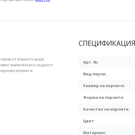
СПЕЦИФИКАЦИ
 перли от Южното море.
Арт. №:
лавят магическата същност
 пауновозелено и
Вид перли:
Размер на перлите:
Форма на перлите:
Качество на перлите:
Цвят:
Материал: