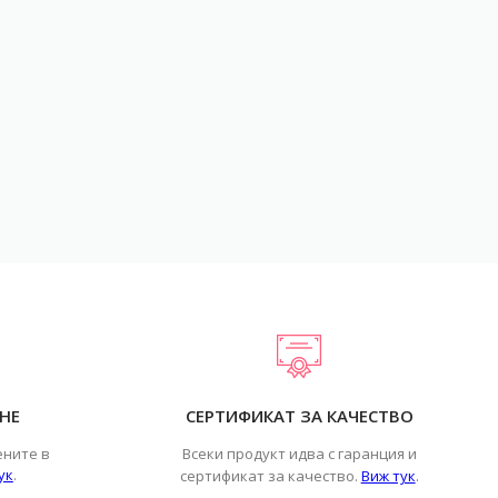
НЕ
СЕРТИФИКАТ ЗА КАЧЕСТВО
ените в
Всеки продукт идва с гаранция и
ук
.
.
сертификат за качество.
Виж тук