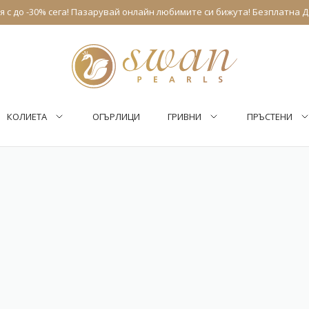
 с до -30% сега! Пазарувай онлайн любимите си бижута! Безплатна Д
КОЛИЕТА
ОГЪРЛИЦИ
ГРИВНИ
ПРЪСТЕНИ