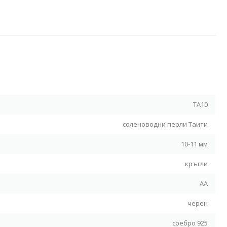
Я
TA10
соленоводни перли Таити
10-11 мм
кръгли
AА
черен
сребро 925