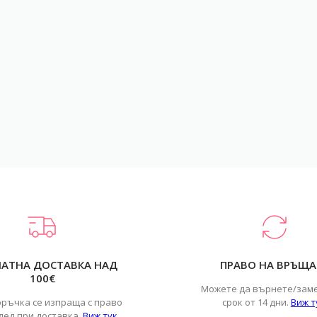
ЛАТНА ДОСТАВКА НАД
ПРАВО НА ВРЪЩА
100€
Можете да върнете/зам
оръчка се изпраща с право
срок от 14 дни.
Виж т
лед при доставка.
Виж тук
.