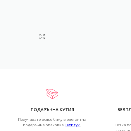
ПОДАРЪЧНА КУТИЯ
БЕЗП
Получавате всяко бижу в елегантна
подаръчна опаковка.
Виж тук
.
Всяка п
на прег