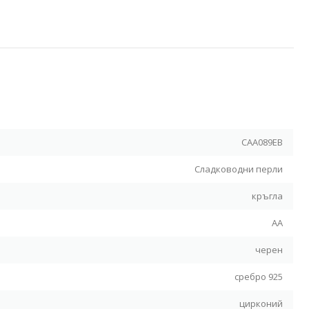
Я
CAA089EB
Сладководни перли
кръгла
АА
черен
сребро 925
цирконий