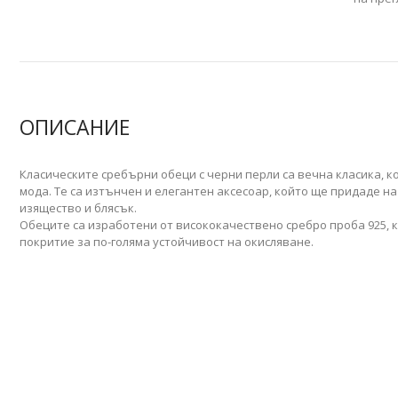
ОПИСАНИЕ
Класическите сребърни обеци с черни перли са вечна класика, ко
мода. Те са изтънчен и елегантен аксесоар, който ще придаде на
изящество и блясък.
Обеците са изработени от висококачествено сребро проба 925, к
покритие за по-голяма устойчивост на окисляване.