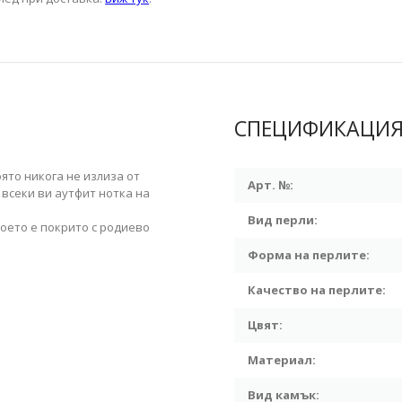
СПЕЦИФИКАЦИ
ято никога не излиза от
Арт. №:
 всеки ви аутфит нотка на
Вид перли:
оето е покрито с родиево
Форма на перлите:
Качество на перлите:
Цвят:
Материал:
Вид камък: