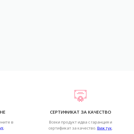
НЕ
СЕРТИФИКАТ ЗА КАЧЕСТВО
ените в
Всеки продукт идва с гаранция и
ук
.
.
сертификат за качество.
Виж тук