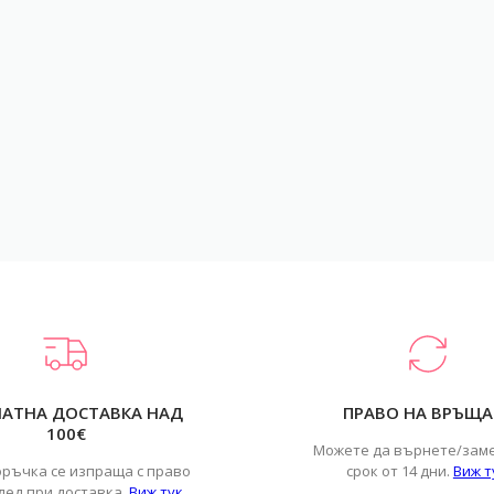
ЛАТНА ДОСТАВКА НАД
ПРАВО НА ВРЪЩА
100€
Можете да върнете/зам
оръчка се изпраща с право
срок от 14 дни.
Виж т
лед при доставка.
Виж тук
.