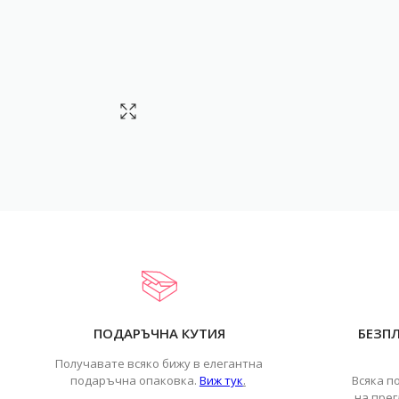
ПОДАРЪЧНА КУТИЯ
БЕЗП
Получавате всяко бижу в елегантна
подаръчна опаковка.
Виж тук
.
Всяка п
на прег