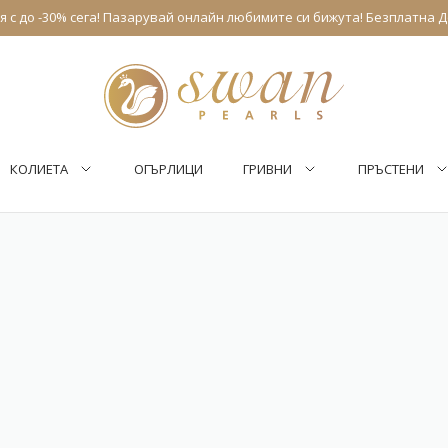
 с до -30% сега! Пазарувай онлайн любимите си бижута! Безплатна Д
КОЛИЕТА
ОГЪРЛИЦИ
ГРИВНИ
ПРЪСТЕНИ