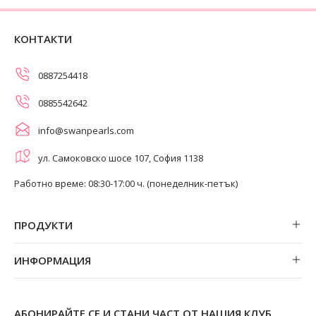
КОНТАКТИ
0887254418
0885542642
info@swanpearls.com
ул. Самоковско шосе 107, София 1138
Работно време: 08:30-17:00 ч. (понеделник-петък)
ПРОДУКТИ
Обеци
ИНФОРМАЦИЯ
Колиета
За нас
Огърлици
Магазини
Гривни
АБОНИРАЙТЕ СЕ И СТАНИ ЧАСТ ОТ НАШИЯ КЛУБ