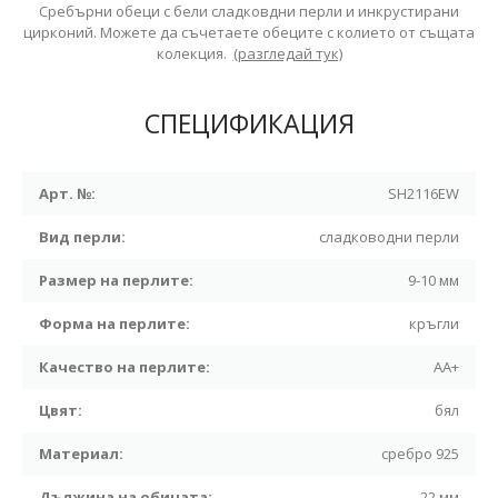
Сребърни обеци с бели сладковдни перли и инкрустирани
цирконий. Можете да съчетаете обеците с колието от същата
колекция.
(разгледай тук)
СПЕЦИФИКАЦИЯ
Арт. №:
SH2116EW
Вид перли:
сладководни перли
Размер на перлите:
9-10 мм
Форма на перлите:
кръгли
Качество на перлите:
АА+
Цвят:
бял
Материал:
сребро 925
Дължина на обицата:
22 мм