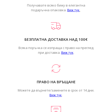
Получавате всяко бижу в елегантна
подаръчна опаковка.
Виж тук
.
БЕЗПЛАТНА ДОСТАВКА НАД 100€
Всяка поръчка се изпраща с право на преглед
при доставка.
Виж тук
.
ПРАВО НА ВРЪЩАНЕ
Можете да върнете/замените в срок от 14 дни.
Виж тук
.