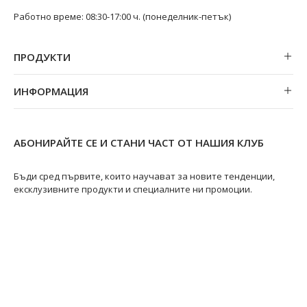
Работно време: 08:30-17:00 ч. (понеделник-петък)
ПРОДУКТИ
Обеци
ИНФОРМАЦИЯ
Колиета
За нас
Огърлици
Магазини
Гривни
АБОНИРАЙТЕ СЕ И СТАНИ ЧАСТ ОТ НАШИЯ КЛУБ
Замяна и връщане
Пръстени
Ремонт на бижута
Бъди сред първите, които научават за новите тенденции,
ексклузивните продукти и специалните ни промоции.
Видове перли
Качество на перлите
Размери пръстени
Информация за перлите
Перли Акоя
@swanpearls
@swanpearls.com_
Перли Таити
Южноморски перли