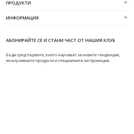
ПРОДУКТИ
Обеци
ИНФОРМАЦИЯ
Колиета
За нас
Огърлици
Магазини
Гривни
АБОНИРАЙТЕ СЕ И СТАНИ ЧАСТ ОТ НАШИЯ КЛУБ
Замяна и връщане
Пръстени
Ремонт на бижута
Бъди сред първите, които научават за новите тенденции,
ексклузивните продукти и специалните ни промоции.
Видове перли
Качество на перлите
Размери пръстени
Информация за перлите
Перли Акоя
@swanpearls
@swanpearls.com_
Перли Таити
Южноморски перли
Грижа за перлите
Защита на личните данни