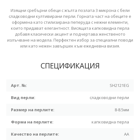
Изящни сребърни обеци с жълта позлата 3 микрона с бели
сладководни култивирани перли. Горната част на обеците е
оформена като стилизирана пеперуда с нежни елементи,
които придават елегантност. Висящата капковидна перла
добавя класически акцент и подчертава женственото
излъчване на модела. Перфектен избор за специални поводи
или като нежен завършек към ежедневна визия.
СПЕЦИФИКАЦИЯ
Арт. №:
SH2121EG
Вид перли:
сладководни перли
Размер на перлите:
8-8.5мм
Форма на перлите:
капковидна перла
Качество на перлите:
АА