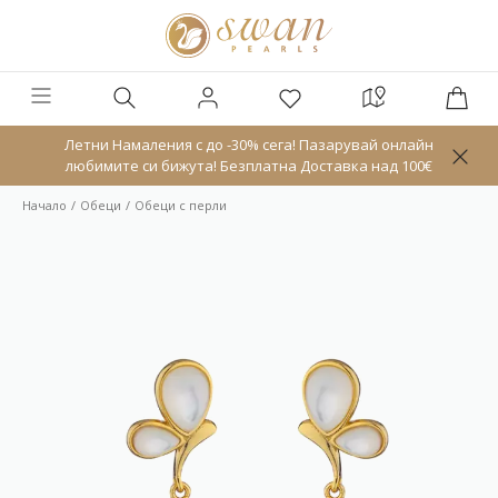
Летни Намаления с до -30% сега! Пазарувай онлайн
любимите си бижута! Безплатна Доставка над 100€
Начало
Обeци
Обеци с перли
Ново