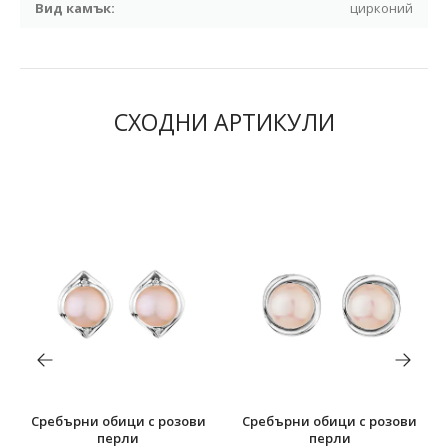
Вид камък:
цирконий
СХОДНИ АРТИКУЛИ
Сребърни обици с розови
Сребърни обици с розови
перли
перли