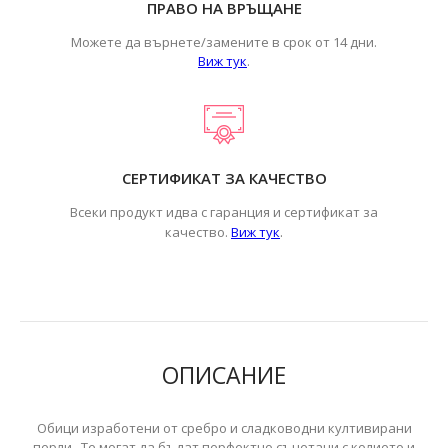
ПРАВО НА ВРЪЩАНЕ
Можете да върнете/замените в срок от 14 дни.
Виж тук
.
СЕРТИФИКАТ ЗА КАЧЕСТВО
Всеки продукт идва с гаранция и сертификат за
.
качество.
Виж тук
ОПИСАНИЕ
Обици изработени от сребро и сладководни култивирани
перли. Те могат да бъдат перфектно съчетани с колието и