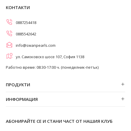
КОНТАКТИ
0887254418
0885542642
info@swanpearls.com
ул. Самоковско шосе 107, София 1138
Работно време: 08:30-17:00 ч. (понеделник-петък)
ПРОДУКТИ
Обеци
ИНФОРМАЦИЯ
Колиета
За нас
Огърлици
Магазини
Гривни
АБОНИРАЙТЕ СЕ И СТАНИ ЧАСТ ОТ НАШИЯ КЛУБ
Замяна и връщане
Пръстени