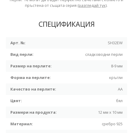
пръстена от същата серия
(разгледай тук)
.
СПЕЦИФИКАЦИЯ
Арт. №:
SH32EW
Вид перли:
сладководни перли
Размер на перлите:
8-9 мм
Форма на перлите:
кръгли
Качество на перлите:
АА
Цвят:
бял
Размери на продукта:
12 мм х 10 мм
Материал:
сребро 925