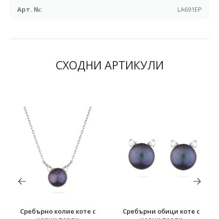
Арт. №:
LA691EP
СХОДНИ АРТИКУЛИ
Сребърно колие коте с
Сребърни обици коте с