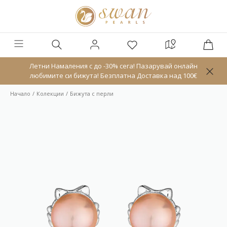
Летни Намаления с до -30% сега! Пазарувай онлайн
любимите си бижута! Безплатна Доставка над 100€
Начало
Колекции
Бижута с перли