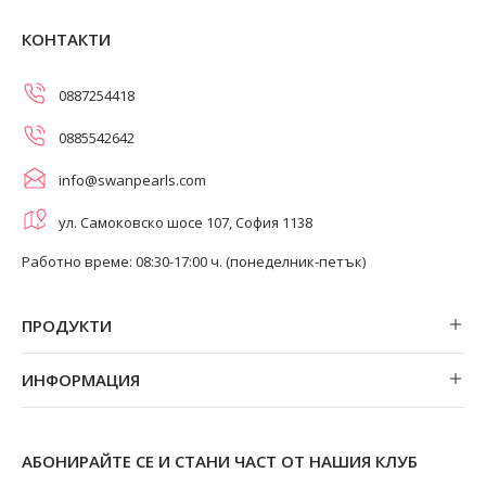
КОНТАКТИ
0887254418
0885542642
info@swanpearls.com
ул. Самоковско шосе 107, София 1138
Работно време: 08:30-17:00 ч. (понеделник-петък)
ПРОДУКТИ
Обеци
ИНФОРМАЦИЯ
Колиета
За нас
Огърлици
Магазини
Гривни
АБОНИРАЙТЕ СЕ И СТАНИ ЧАСТ ОТ НАШИЯ КЛУБ
Замяна и връщане