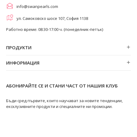
info@swanpearls.com
ул. Самоковско шосе 107, София 1138
Работно време: 08:30-17:00 ч. (понеделник-петък)
ПРОДУКТИ
Обеци
ИНФОРМАЦИЯ
Колиета
За нас
Огърлици
Магазини
Гривни
АБОНИРАЙТЕ СЕ И СТАНИ ЧАСТ ОТ НАШИЯ КЛУБ
Замяна и връщане
Пръстени
Ремонт на бижута
Бъди сред първите, които научават за новите тенденции,
ексклузивните продукти и специалните ни промоции.
Видове перли
Качество на перлите
Размери пръстени
Информация за перлите