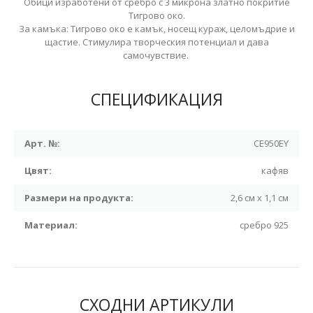
Обици изработени от сребро с 3 микрона златно покритие
Тигрово око.
За камъка: Тигрово око е камък, носещ кураж, целомъдрие и
щастие. Стимулира творческия потенциал и дава
самочувствие.
СПЕЦИФИКАЦИЯ
Арт. №:
CE950EY
Цвят:
кафяв
Размери на продукта:
2,6 см x 1,1 см
Материал:
сребро 925
СХОДНИ АРТИКУЛИ