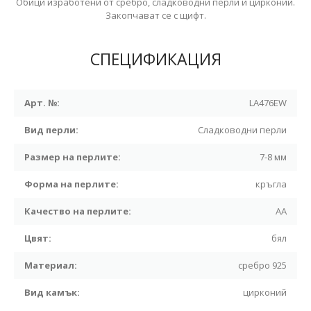
Обици изработени от сребро, сладководни перли и цирконий.
Закопчават се с щифт.
СПЕЦИФИКАЦИЯ
Арт. №:
LA476EW
Вид перли:
Сладководни перли
Размер на перлите:
7-8 мм
Форма на перлите:
кръгла
Качество на перлите:
АА
Цвят:
бял
Материал:
сребро 925
Вид камък:
цирконий