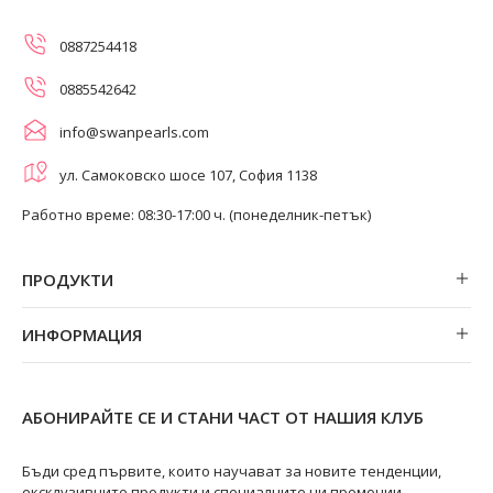
0887254418
0885542642
info@swanpearls.com
ул. Самоковско шосе 107, София 1138
Работно време: 08:30-17:00 ч. (понеделник-петък)
ПРОДУКТИ
Обеци
ИНФОРМАЦИЯ
Колиета
За нас
Огърлици
Магазини
Гривни
АБОНИРАЙТЕ СЕ И СТАНИ ЧАСТ ОТ НАШИЯ КЛУБ
Замяна и връщане
Пръстени
Ремонт на бижута
Бъди сред първите, които научават за новите тенденции,
ексклузивните продукти и специалните ни промоции.