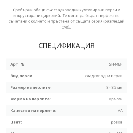
Сребърни обеци със сладководни култивирани перли и
инкрустирани цирконий. Те могат да бъдат перфектно
съчетани с колието и пръстена от същата серия
(разгледай
тук).
СПЕЦИФИКАЦИЯ
Арт. №:
SH44EP
Вид перли:
сладководни перли
Размер на перлите:
8 - 8.5 мм
Форма на перлите:
кръгли
Качество на перлите:
АА
Цвят:
розов