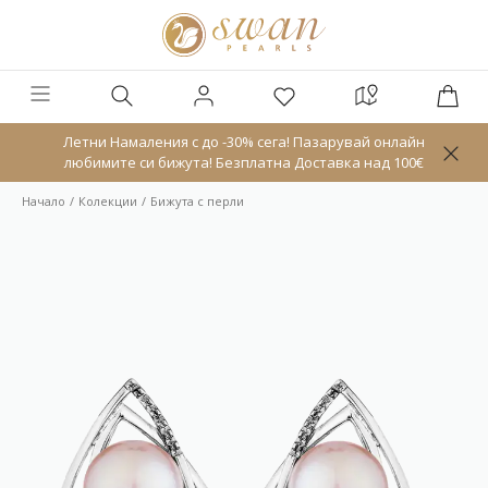
Летни Намаления с до -30% сега! Пазарувай онлайн
любимите си бижута! Безплатна Доставка над 100€
Начало
Колекции
Бижута с перли