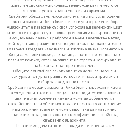
известен със своя успокояващ зелено-син цвят и често се
свързва с успокояваща енергия и хармония.
Сребърни обеци с английска закопчалка и полускъпоценни
камъни амазонит биха били стилен и универсален избор.
Амазонитът е известен със своя успокояващ зелено-син цвят
и често се свързва с успокояваща енергия и насърчаване на
емоционален баланс. Среброто е вечен и елегантен метал,
който допълва различни скъпоценни камъни, включително
амазонит. Предлага класическа и изискана визия.Носенето на
обеци с амазонит може да е начин да носите потенциалните
ползи от камъка, като намаляване на стреса и насърчаване
на баланса, с вас през целия ден.
Обеците с английско закопчаване са лесни за носене и
осигуряват сигурно прилягане, което ги прави практичен
избор за ежедневно носене.
Сребърните обеци с амазонит биха били универсални както
за ежедневни, така и за официални поводи. Успокояващият
цвят на скъпоценните камъни може да добави нотка
спокойствие. Тези обеци могат да се носят като допълнение
към различни тоалети и може също така да имат лично
значение за вас, ако вярвате в метафизичните свойства,
свързани с амазонита.
Независимо дали ги носите заради естетическата им