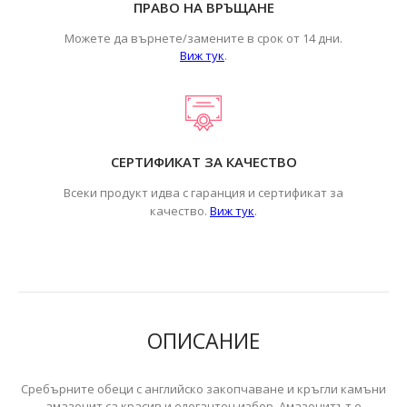
ПРАВО НА ВРЪЩАНЕ
Можете да върнете/замените в срок от 14 дни.
Виж тук
.
СЕРТИФИКАТ ЗА КАЧЕСТВО
Всеки продукт идва с гаранция и сертификат за
.
качество.
Виж тук
ОПИСАНИЕ
Сребърните обеци с английско закопчаване и кръгли камъни
амазонит са красив и елегантен избор. Амазонитът е