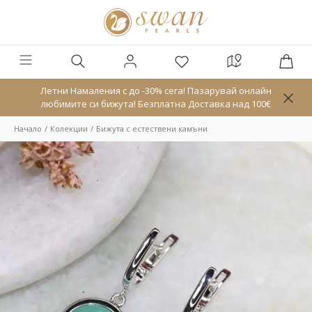
Летни Намаления с до -30% сега! Пазарувай онлайн
любимите си бижута! Безплатна Доставка над 100€
Начало
Колекции
Бижута с естествени камъни