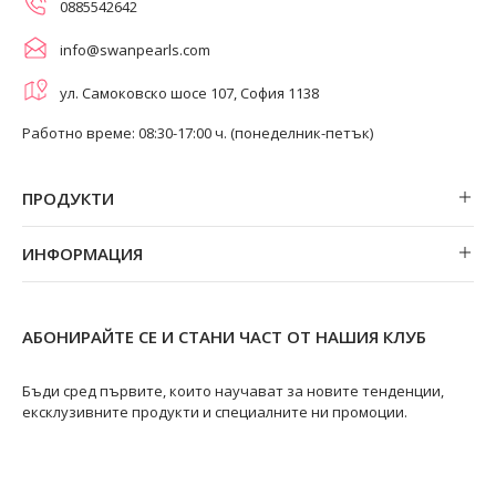
0885542642
info@swanpearls.com
ул. Самоковско шосе 107, София 1138
Работно време: 08:30-17:00 ч. (понеделник-петък)
ПРОДУКТИ
Обеци
ИНФОРМАЦИЯ
Колиета
За нас
Огърлици
Магазини
Гривни
АБОНИРАЙТЕ СЕ И СТАНИ ЧАСТ ОТ НАШИЯ КЛУБ
Замяна и връщане
Пръстени
Ремонт на бижута
Бъди сред първите, които научават за новите тенденции,
ексклузивните продукти и специалните ни промоции.
Видове перли
Качество на перлите
Размери пръстени