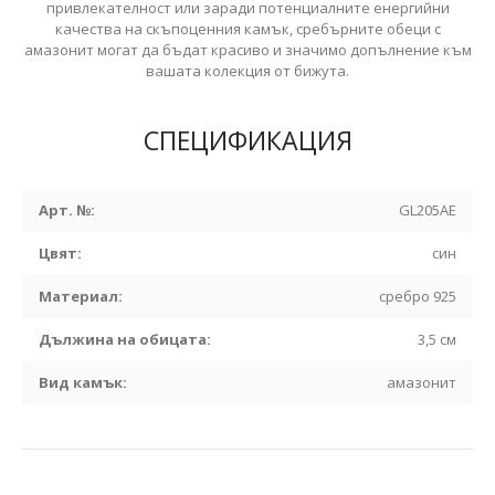
привлекателност или заради потенциалните енергийни
качества на скъпоценния камък, сребърните обеци с
амазонит могат да бъдат красиво и значимо допълнение към
вашата колекция от бижута.
СПЕЦИФИКАЦИЯ
Арт. №:
GL205AE
Цвят:
син
Материал:
сребро 925
Дължина на обицата:
3,5 см
Вид камък:
амазонит