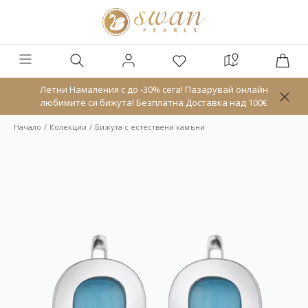
Летни Намаления с до -30% сега! Пазарувай онлайн
любимите си бижута! Безплатна Доставка над 100€
Начало
Колекции
Бижута с естествени камъни
Ново