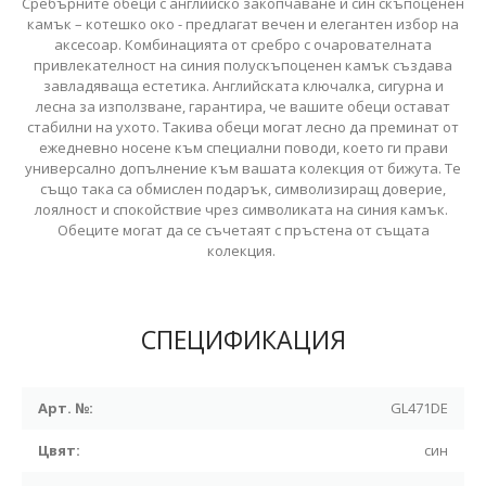
Сребърните обеци с английско закопчаване и син скъпоценен
камък – котешко око - предлагат вечен и елегантен избор на
аксесоар. Комбинацията от сребро с очарователната
привлекателност на синия полускъпоценен камък създава
завладяваща естетика. Английската ключалка, сигурна и
лесна за използване, гарантира, че вашите обеци остават
стабилни на ухото. Такива обеци могат лесно да преминат от
ежедневно носене към специални поводи, което ги прави
универсално допълнение към вашата колекция от бижута. Те
също така са обмислен подарък, символизиращ доверие,
лоялност и спокойствие чрез символиката на синия камък.
Обеците могат да се съчетаят с пръстена от същата
колекция.
СПЕЦИФИКАЦИЯ
Арт. №:
GL471DE
Цвят:
син