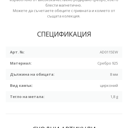
блести магнетично.
Можете да съчетаете обеците с гривната и колието от
същата колекция.
СПЕЦИФИКАЦИЯ
Арт. №:
AD0115EW
Материал:
Сребро 925
Дължина на обицата:
8 мм
Вид камък:
цирконий
Тегло на метала:
1,8 g