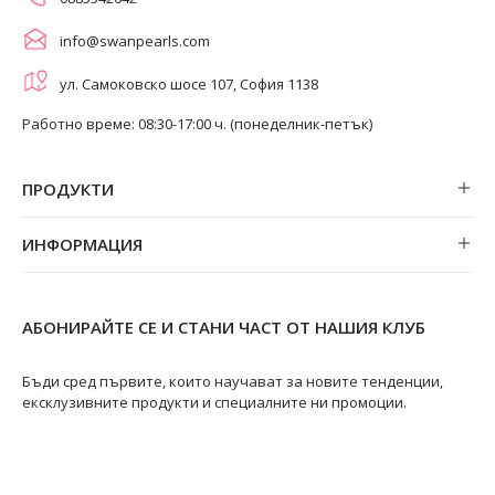
info@swanpearls.com
ул. Самоковско шосе 107, София 1138
Работно време: 08:30-17:00 ч. (понеделник-петък)
ПРОДУКТИ
Обеци
ИНФОРМАЦИЯ
Колиета
За нас
Огърлици
Магазини
Гривни
АБОНИРАЙТЕ СЕ И СТАНИ ЧАСТ ОТ НАШИЯ КЛУБ
Замяна и връщане
Пръстени
Ремонт на бижута
Бъди сред първите, които научават за новите тенденции,
ексклузивните продукти и специалните ни промоции.
Видове перли
Качество на перлите
Размери пръстени